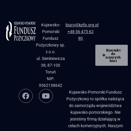
Kujawsko-
biuro@kpfp.org.pl
Pomorski
+48 56 475 62
Fundusz
90
Pożyczkowy sp.
Kontakt
z o.o.
do
naszych
ul. Sienkiewicza
biur
38, 87-100
Toruń
NIP:
9562138642
Kujawsko-Pomorski Fundusz
Pożyczkowy to spółka należąca
do samorządu województwa
kujawsko-pomorskiego. Nie
jesteśmy firmą działającą w
celach komercyjnych. Naszym