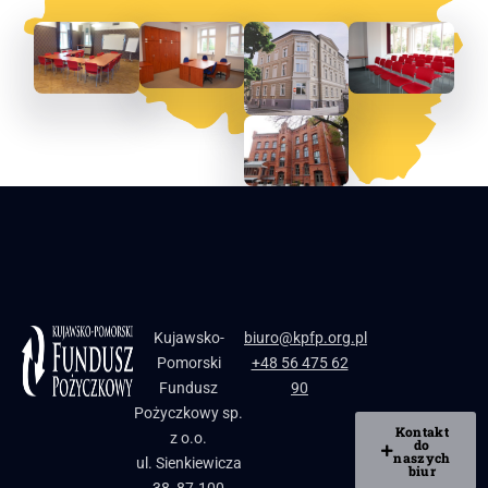
Kujawsko-
biuro@kpfp.org.pl
Pomorski
+48 56 475 62
Fundusz
90
Pożyczkowy sp.
Kontakt
z o.o.
do
naszych
ul. Sienkiewicza
biur