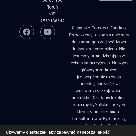
38, 87-100
Toruń
NIP:
9562138642
Kujawsko-Pomorski Fundusz
Pożyczkowy to spółka należąca
do samorządu województwa
kujawsko-pomorskiego. Nie
jesteśmy firmą działającą w
celach komercyjnych. Naszym
głównym zadaniem
jest wspieranie rozwoju
przedsiębiorczości w
województwie kujawsko-
pomorskim. Działamy lokalnie –
możemy być blisko naszych
klientów poprzez biura i
konsultantów w Bydgoszczy,
Toruniu, Włocławku, Grudziądzu
Używamy ciasteczek, aby zapewnić najlepszą jakość
i Brodnicy. ​