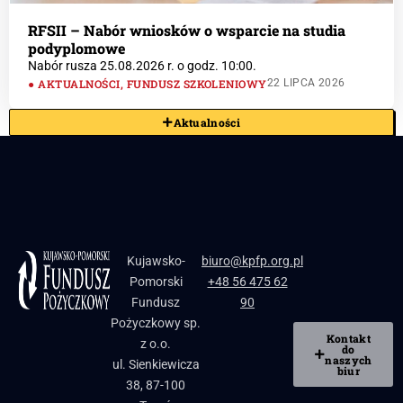
RFSII – Nabór wniosków o wsparcie na studia
podyplomowe
Nabór rusza 25.08.2026 r. o godz. 10:00.
AKTUALNOŚCI
,
FUNDUSZ SZKOLENIOWY
22 LIPCA 2026
Aktualności
Kujawsko-
biuro@kpfp.org.pl
Pomorski
+48 56 475 62
Fundusz
90
Pożyczkowy sp.
Kontakt
z o.o.
do
naszych
ul. Sienkiewicza
biur
38, 87-100