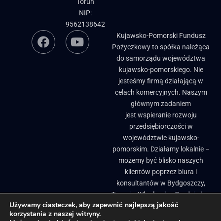
Toruń
NIP:
9562138642
Kujawsko-Pomorski Fundusz
Pożyczkowy to spółka należąca
do samorządu województwa
kujawsko-pomorskiego. Nie
jesteśmy firmą działającą w
celach komercyjnych. Naszym
głównym zadaniem
jest wspieranie rozwoju
przedsiębiorczości w
województwie kujawsko-
pomorskim. Działamy lokalnie –
możemy być blisko naszych
klientów poprzez biura i
konsultantów w Bydgoszczy,
Toruniu, Włocławku, Grudziądzu
Używamy ciasteczek, aby zapewnić najlepszą jakość
i Brodnicy. ​
korzystania z naszej witryny.
Biuletyn Informacji Publicznej
Pożyczki, granty i dotacje dla firm