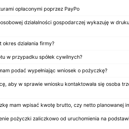
kturami opłaconymi poprzez PayPo
noosobowej działalności gospodarczej wykazuję w druk
st okres działania firmy?
otu w przypadku spółek cywilnych?
mam podać wypełniając wniosek o pożyczkę?
hcę, aby w sprawie wniosku kontaktowała się osoba trz
kę mam wpisać kwotę brutto, czy netto planowanej in
enie pożyczki zaliczkowo od uruchomienia na podstaw