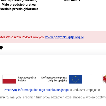
Małe przedsiębiorstwa,
Średnie przedsiębiorstwa
erator Wniosków Pożyczkowych:
www.pozyczki.kpfp.org.pl
e
Przeczytaj informacje dot. tego projektu unijnego
#FunduszeEuropejskie
 mikro, małych i średnich firm prowadzących działalność w województw