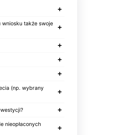
u wniosku także swoje
ecia (np. wybrany
westycji?
ie nieopłaconych