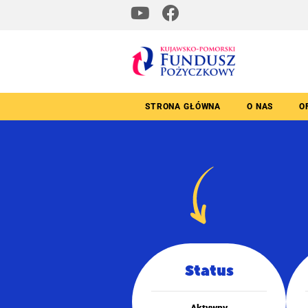
STRONA GŁÓWNA
O NAS
O
Status
Aktywny