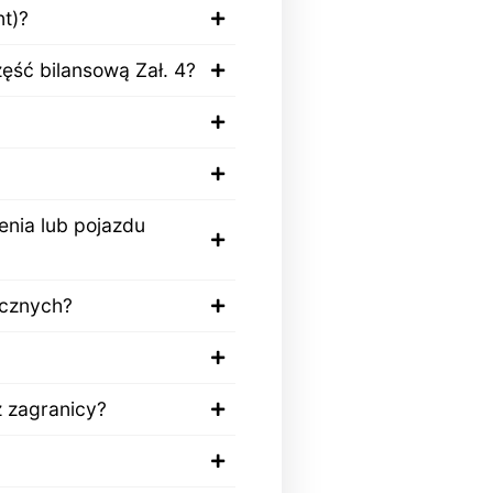
t)?
ęść bilansową Zał. 4?
nia lub pojazdu
icznych?
 zagranicy?