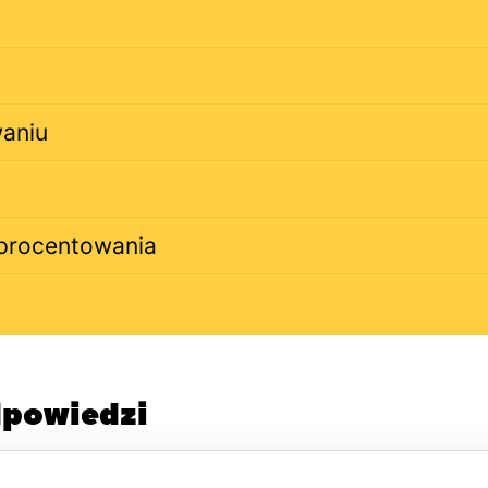
waniu
 oprocentowania
odpowiedzi