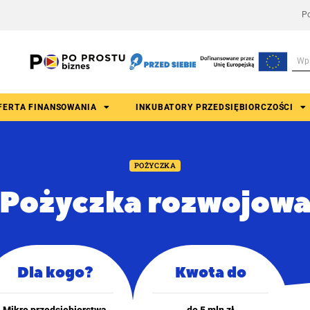
Po
FERTA FINANSOWANIA
INKUBATORY PRZEDSIĘBIORCZOŚCI
POŻYCZKA
Pożyczka rozwojow
Dla kogo?
Kwota do
Mikro przedsiębiorstwa,
do 5 mln zł