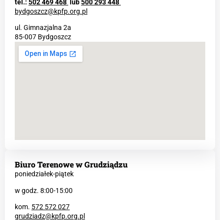
tel.:
502 469 468
lub
500 293 448
bydgoszcz@kpfp.org.pl
ul. Gimnazjalna 2a
85-007 Bydgoszcz
Biuro Terenowe w Grudziądzu
poniedziałek-piątek
w godz. 8:00-15:00
kom.
572 572 027
grudziadz@kpfp.org.pl