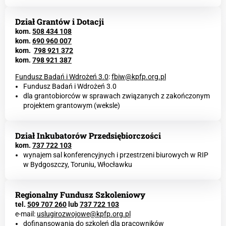
Dział Grantów i Dotacji
kom.
508 434 108
kom
.
690 960 007
kom.
798 921 372
kom.
798 921 387
Fundusz Badań i Wdrożeń 3.0
:
fbiw@kpfp.org.pl
Fundusz Badań i Wdrożeń 3.0
dla grantobiorców w sprawach związanych z zakończonym
projektem grantowym (weksle)
Dział Inkubatorów Przedsiębiorczości
kom.
737 722 103
wynajem sal konferencyjnych i przestrzeni biurowych w RIP
w Bydgoszczy, Toruniu, Włocławku
Regionalny Fundusz Szkoleniowy
tel.
509 707 260
lub
737 722 103
e-mail:
uslugirozwojowe@kpfp.org.pl
dofinansowania do szkoleń dla pracowników