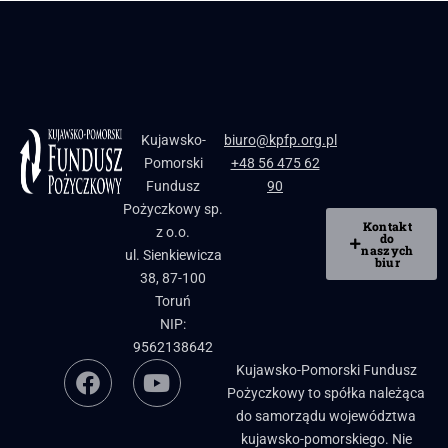
Kujawsko-
biuro@kpfp.org.pl
Pomorski
+48 56 475 62
Fundusz
90
Pożyczkowy sp.
Kontakt
z o.o.
do
naszych
ul. Sienkiewicza
biur
38, 87-100
Toruń
NIP:
9562138642
Kujawsko-Pomorski Fundusz
Pożyczkowy to spółka należąca
do samorządu województwa
kujawsko-pomorskiego. Nie