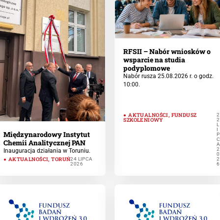
RFSII – Nabór wniosków o
wsparcie na studia
podyplomowe
Nabór rusza 25.08.2026 r. o godz.
10:00.
AKTUALNOŚCI
,
FUNDUSZ
2
SZKOLENIOWY
2
L
I
Międzynarodowy Instytut
P
Chemii Analitycznej PAN
2
Inauguracja działania w Toruniu.
0
AKTUALNOŚCI
,
TORUŃ
24 LIPCA
2
2026
6