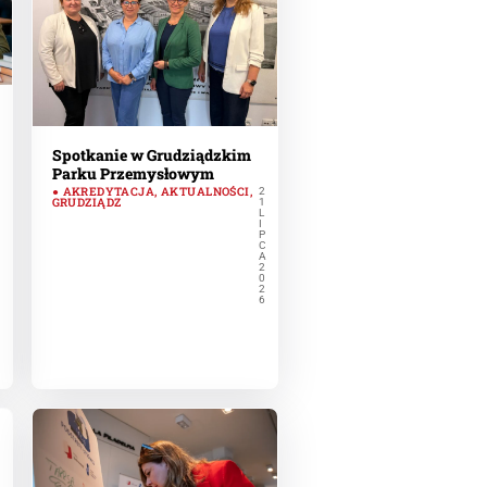
Spotkanie w Grudziądzkim
Parku Przemysłowym
AKREDYTACJA
,
AKTUALNOŚCI
,
2
GRUDZIĄDZ
1
L
I
P
C
A
2
0
2
6
C
A