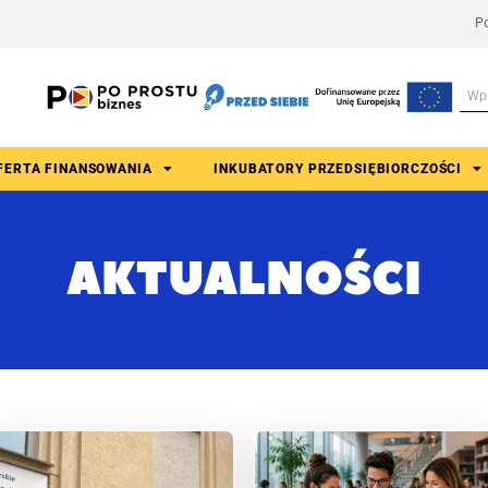
Po
FERTA FINANSOWANIA
INKUBATORY PRZEDSIĘBIORCZOŚCI
AKTUALNOŚCI