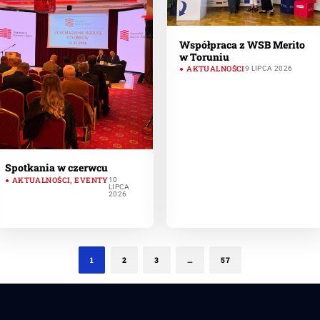
Współpraca z WSB Merito
w Toruniu
AKTUALNOŚCI
9 LIPCA 2026
Spotkania w czerwcu
AKTUALNOŚCI
,
EVENTY
10
LIPCA
2026
1
2
3
…
57