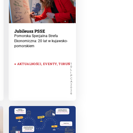
Jubileusz PSSE
Pomorska Specjalna Strefa
Ekonomiczna: 20 lat w kujawsko-
pomorskiem
AKTUALNOŚCI
,
EVENTY
,
TORUŃ
1
0
L
I
P
C
A
2
0
2
6