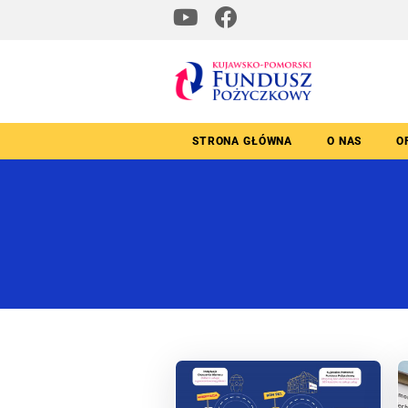
STRONA GŁÓWNA
O NAS
O