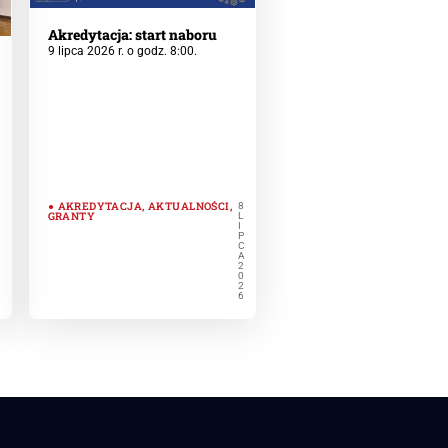
Akredytacja: start naboru
9 lipca 2026 r. o godz. 8:00.
AKREDYTACJA
,
AKTUALNOŚCI
,
8
GRANTY
L
I
P
C
A
2
0
2
6