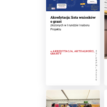
Akredytacja: lista wniosków
o grant
złożonych w I rundzie I naboru
Projektu
AKREDYTACJA
,
AKTUALNOŚCI
,
4
GRANTY
S
I
E
R
P
N
I
A
2
0
2
6