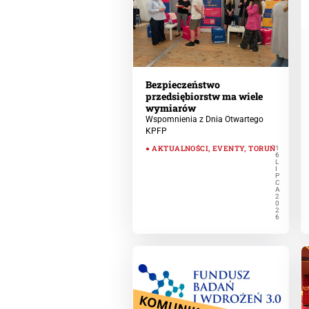
Bezpieczeństwo
przedsiębiorstw ma wiele
wymiarów
Wspomnienia z Dnia Otwartego
KPFP
AKTUALNOŚCI
,
EVENTY
,
TORUŃ
1
6
L
I
P
C
A
2
0
2
6