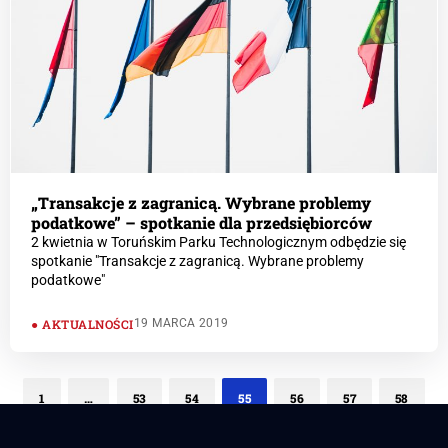
„Transakcje z zagranicą. Wybrane problemy
podatkowe” – spotkanie dla przedsiębiorców
2 kwietnia w Toruńskim Parku Technologicznym odbędzie się
spotkanie "Transakcje z zagranicą. Wybrane problemy
podatkowe"
AKTUALNOŚCI
19 MARCA 2019
1
…
53
54
55
56
57
58