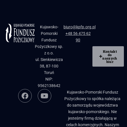
Kujawsko-
biuro@kpfp.org.pl
Pomorski
+48 56 475 62
Fundusz
90
Pożyczkowy sp.
Kontakt
z o.o.
do
naszych
ul. Sienkiewicza
biur
38, 87-100
Toruń
NIP:
9562138642
Kujawsko-Pomorski Fundusz
Pożyczkowy to spółka należąca
do samorządu województwa
kujawsko-pomorskiego. Nie
jesteśmy firmą działającą w
celach komercyjnych. Naszym