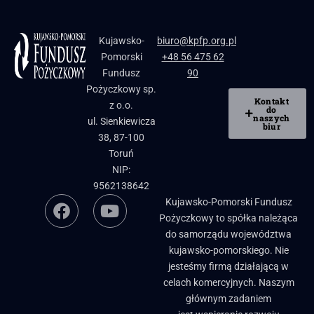
Kujawsko-
biuro@kpfp.org.pl
Pomorski
+48 56 475 62
Fundusz
90
Pożyczkowy sp.
Kontakt
z o.o.
do
naszych
ul. Sienkiewicza
biur
38, 87-100
Toruń
NIP:
9562138642
Kujawsko-Pomorski Fundusz
Pożyczkowy to spółka należąca
do samorządu województwa
kujawsko-pomorskiego. Nie
jesteśmy firmą działającą w
celach komercyjnych. Naszym
głównym zadaniem