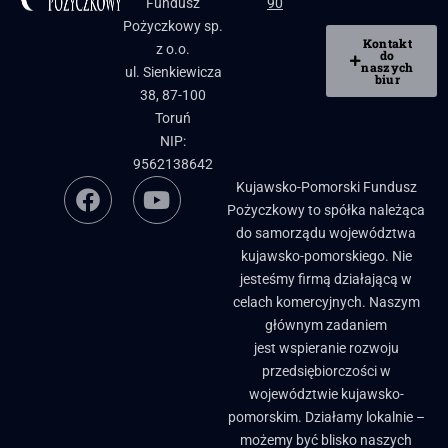
Fundusz
90
Pożyczkowy sp.
Kontakt
z o.o.
do
naszych
ul. Sienkiewicza
biur
38, 87-100
Toruń
NIP:
9562138642
Kujawsko-Pomorski Fundusz
Pożyczkowy to spółka należąca
do samorządu województwa
kujawsko-pomorskiego. Nie
jesteśmy firmą działającą w
celach komercyjnych. Naszym
głównym zadaniem
jest wspieranie rozwoju
przedsiębiorczości w
województwie kujawsko-
pomorskim. Działamy lokalnie –
możemy być blisko naszych