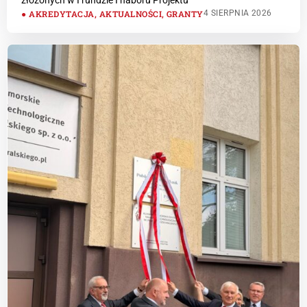
złożonych w I rundzie I naboru Projektu
AKREDYTACJA
,
AKTUALNOŚCI
,
GRANTY
4 SIERPNIA 2026