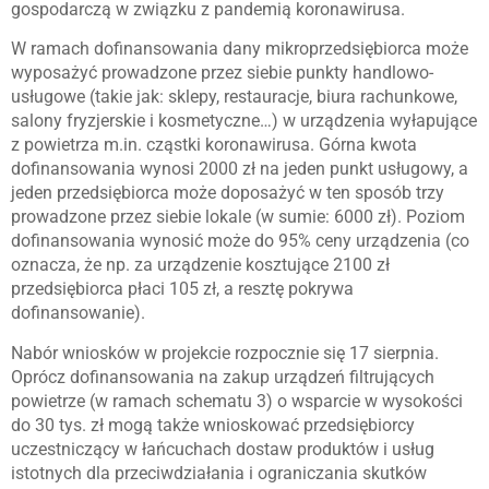
gospodarczą w związku z pandemią koronawirusa.
W ramach dofinansowania dany mikroprzedsiębiorca może
wyposażyć prowadzone przez siebie punkty handlowo-
usługowe (takie jak: sklepy, restauracje, biura rachunkowe,
salony fryzjerskie i kosmetyczne…) w urządzenia wyłapujące
z powietrza m.in. cząstki koronawirusa. Górna kwota
dofinansowania wynosi 2000 zł na jeden punkt usługowy, a
jeden przedsiębiorca może doposażyć w ten sposób trzy
prowadzone przez siebie lokale (w sumie: 6000 zł). Poziom
dofinansowania wynosić może do 95% ceny urządzenia (co
oznacza, że np. za urządzenie kosztujące 2100 zł
przedsiębiorca płaci 105 zł, a resztę pokrywa
dofinansowanie).
Nabór wniosków w projekcie rozpocznie się 17 sierpnia.
Oprócz dofinansowania na zakup urządzeń filtrujących
powietrze (w ramach schematu 3) o wsparcie w wysokości
do 30 tys. zł mogą także wnioskować przedsiębiorcy
uczestniczący w łańcuchach dostaw produktów i usług
istotnych dla przeciwdziałania i ograniczania skutków