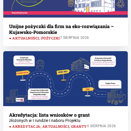
Unijne pożyczki dla firm na eko-rozwiązania –
Kujawsko-Pomorskie
AKTUALNOŚCI
,
POŻYCZKI
7 SIERPNIA 2026
Akredytacja: lista wniosków o grant
złożonych w I rundzie I naboru Projektu
AKREDYTACJA
,
AKTUALNOŚCI
,
GRANTY
4 SIERPNIA 2026