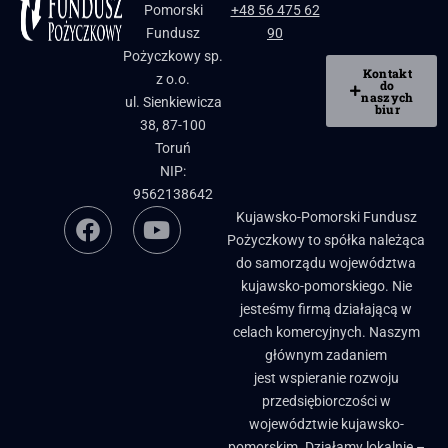
Pomorski
+48 56 475 62
Fundusz
90
Pożyczkowy sp.
Kontakt
z o.o.
do
naszych
ul. Sienkiewicza
biur
38, 87-100
Toruń
NIP:
9562138642
Kujawsko-Pomorski Fundusz
Pożyczkowy to spółka należąca
do samorządu województwa
kujawsko-pomorskiego. Nie
jesteśmy firmą działającą w
celach komercyjnych. Naszym
głównym zadaniem
jest wspieranie rozwoju
przedsiębiorczości w
województwie kujawsko-
pomorskim. Działamy lokalnie –