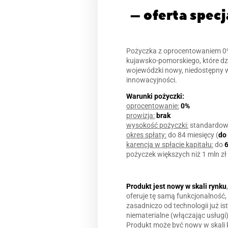
– oferta spec
Pożyczka z oprocentowaniem 0%
kujawsko-pomorskiego, które dz
wojewódzki nowy, niedostępny wc
innowacyjności.
Warunki pożyczki:
oprocentowanie:
0%
prowizja:
brak
wysokość pożyczki:
standardow
okres spłaty:
do 84 miesięcy (
do 
karencja w spłacie kapitału:
do
6
pożyczek większych niż 1 mln zł
Produkt jest nowy w skali rynku
oferuje tę samą funkcjonalność,
zasadniczo od technologii już i
niematerialne (włączając usługi)
Produkt może być nowy w skali k