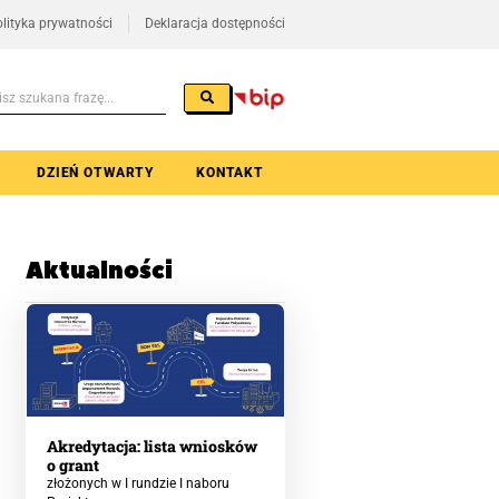
lityka prywatności
Deklaracja dostępności
DZIEŃ OTWARTY
KONTAKT
Aktualności
Akredytacja: lista wniosków
o grant
złożonych w I rundzie I naboru