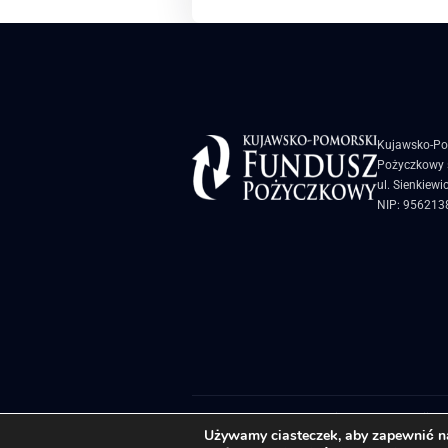
Kujawsko-Po
Pożyczkowy s
ul. Sienkiewi
NIP: 956213
Biuletyn Informacji Pu
Używamy ciasteczek, aby zapewnić naj