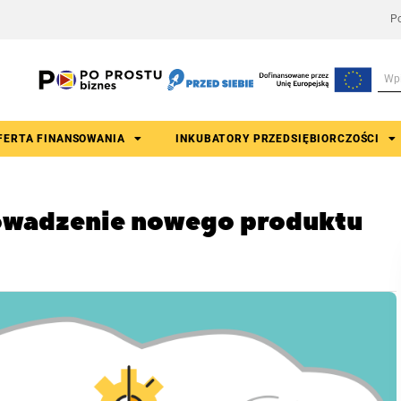
Po
FERTA FINANSOWANIA
INKUBATORY PRZEDSIĘBIORCZOŚCI
owadzenie nowego produktu