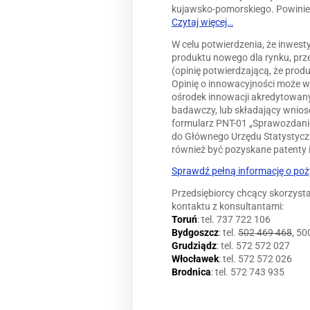
kujawsko-pomorskiego. Powinien
Czytaj więcej…
W celu potwierdzenia, że inwest
produktu nowego dla rynku, prz
(opinię potwierdzającą, że produ
Opinię o innowacyjności może 
ośrodek innowacji akredytowany 
badawczy, lub składający wniose
formularz PNT-01 „Sprawozdanie 
do Głównego Urzędu Statystyc
również być pozyskane patenty 
Sprawdź pełną informację o poż
Przedsiębiorcy chcący skorzyst
kontaktu z konsultantami:
Toruń
: tel. 737 722 106
Bydgoszcz
: tel.
502 469 468
, 50
Grudziądz
: tel. 572 572 027
Włocławek
: tel. 572 572 026
Brodnica
: tel. 572 743 935