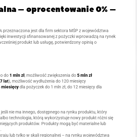
jalna – oprocentowanie 0% –
 przeznaczona jest dla firm sektora MŚP z województwa
ięki inwestycji sfinansowanej z pożyczki wprowadzą na rynek
ześniej produkt lub usługę, potwierdzony opinią o
o do
1 mln zł
, możliwość zwiększenia do
5 mln zł
7 lat
), możliwość wydłużenia do 120 miesięcy
 miesięcy
dla pożyczek do 1 mln zł, do 12 miesięcy dla
, jeśli nie ma innego, dostępnego na rynku produktu, który
 albo technologia, którą wykorzystuje nowy produkt różni się
stniejących produktów. Produkty mogą być materialne lub
.
raju lub tylko w skali regionalnej – na rynku województwa