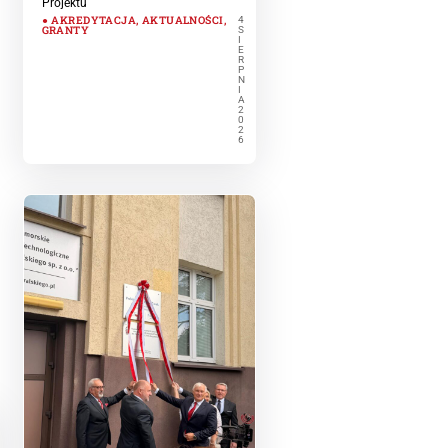
Projektu
AKREDYTACJA
,
AKTUALNOŚCI
,
4
GRANTY
S
I
E
R
P
N
I
A
2
0
2
6