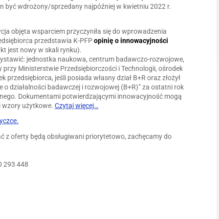
 być wdrożony/sprzedany najpóźniej w kwietniu 2022 r.
ycja objęta wsparciem przyczyniła się do wprowadzenia
edsiębiorca przedstawia K-PFP
opinię o innowacyjności
kt jest nowy w skali rynku).
wystawić: jednostka naukowa, centrum badawczo-rozwojowe,
przy Ministerstwie Przedsiębiorczości i Technologii, ośrodek
k przedsiębiorca, jeśli posiada własny dział B+R oraz złożył
o działalności badawczej i rozwojowej (B+R)” za ostatni rok
znego. Dokumentami potwierdzającymi innowacyjność mogą
i wzory użytkowe.
Czytaj więcej…
yczce.
ać z oferty będą obsługiwani priorytetowo, zachęcamy do
0 293 448