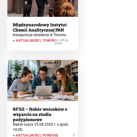
Międzynarodowy Instytut
Chemii Analitycznej PAN
Inauguracja działania w Toruniu.
AKTUALNOŚCI
,
TORUŃ
24 LIPCA
2026
RFSII – Nabór wniosków o
wsparcie na studia
podyplomowe
Nabór rusza 25.08.2026 r. o godz.
10:00.
AKTUALNOŚCI
,
FUNDUSZ
2