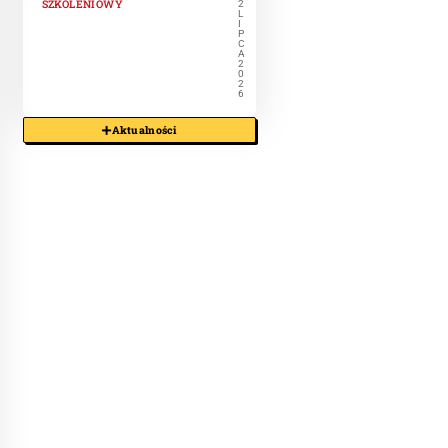
SZKOLENIOWY
2
L
I
P
C
A
2
0
2
6
Aktualności