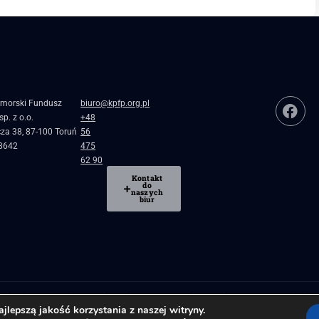
morski Fundusz
biuro@kpfp.org.pl
p. z o.o.
+48
cza 38, 87-100 Toruń
56
8642
475
62 90
Kontakt
do
naszych
biur
blicznej
Pożyczki, granty i dotacje dla firm
Regionalne inkubatory przedsiębiorc
lepszą jakość korzystania z naszej witryny.