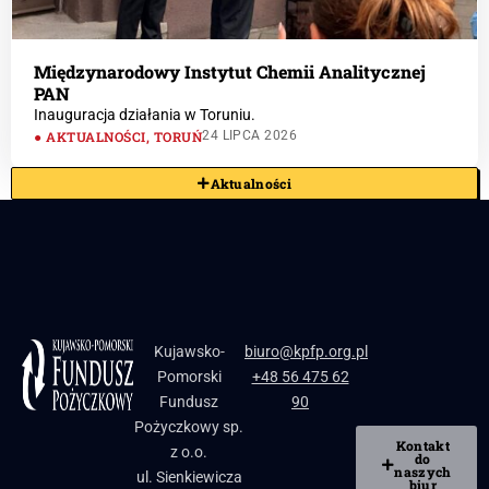
Międzynarodowy Instytut Chemii Analitycznej
PAN
Inauguracja działania w Toruniu.
AKTUALNOŚCI
,
TORUŃ
24 LIPCA 2026
Aktualności
Kujawsko-
biuro@kpfp.org.pl
Pomorski
+48 56 475 62
Fundusz
90
Pożyczkowy sp.
Kontakt
z o.o.
do
naszych
ul. Sienkiewicza
biur