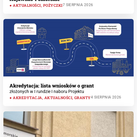
AKTUALNOŚCI
,
POŻYCZKI
7 SIERPNIA 2026
Akredytacja: lista wniosków o grant
złożonych w I rundzie I naboru Projektu
AKREDYTACJA
,
AKTUALNOŚCI
,
GRANTY
4 SIERPNIA 2026