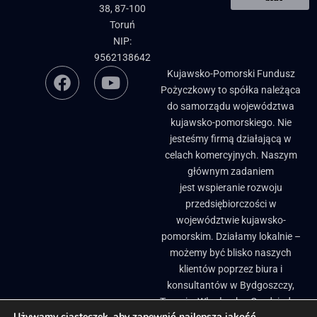
38, 87-100
Toruń
NIP:
9562138642
Kujawsko-Pomorski Fundusz
Pożyczkowy to spółka należąca
do samorządu województwa
kujawsko-pomorskiego. Nie
jesteśmy firmą działającą w
celach komercyjnych. Naszym
głównym zadaniem
jest wspieranie rozwoju
przedsiębiorczości w
województwie kujawsko-
pomorskim. Działamy lokalnie –
możemy być blisko naszych
klientów poprzez biura i
konsultantów w Bydgoszczy,
Toruniu, Włocławku, Grudziądzu
Używamy ciasteczek, aby zapewnić najlepszą jakość