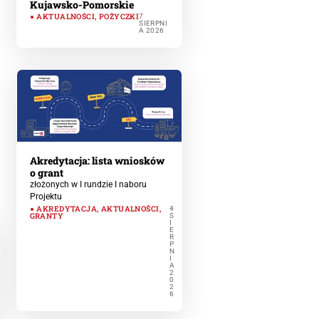
Kujawsko-Pomorskie
AKTUALNOŚCI
,
POŻYCZKI
7
SIERPNI
A 2026
Akredytacja: lista wniosków
o grant
złożonych w I rundzie I naboru
Projektu
AKREDYTACJA
,
AKTUALNOŚCI
,
4
GRANTY
S
I
E
R
P
N
I
A
2
0
2
6