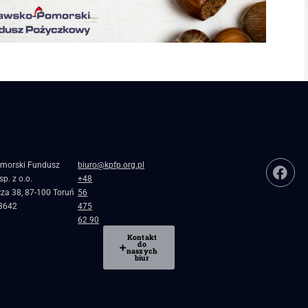
morski Fundusz
biuro@kpfp.org.pl
p. z o.o.
+48
cza 38, 87-100 Toruń
56
8642
475
62 90
Kontakt
do
naszych
biur