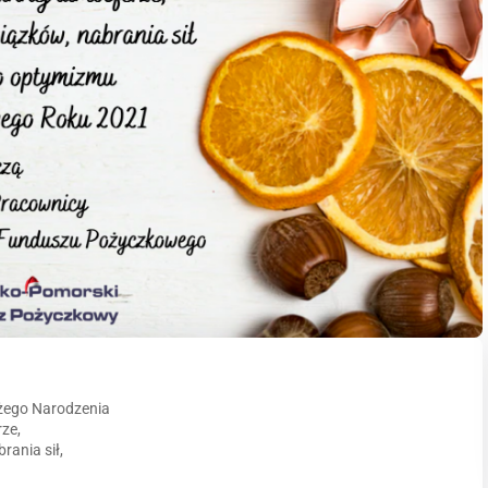
żego Narodzenia
ze,
ania sił,