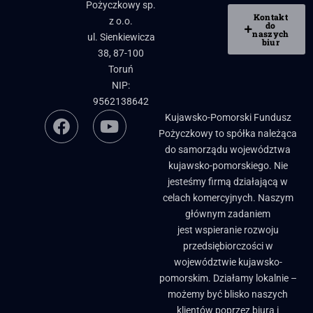
Pożyczkowy sp.
Kontakt
z o.o.
do
naszych
ul. Sienkiewicza
biur
38, 87-100
Toruń
NIP:
9562138642
Kujawsko-Pomorski Fundusz
Pożyczkowy to spółka należąca
do samorządu województwa
kujawsko-pomorskiego. Nie
jesteśmy firmą działającą w
celach komercyjnych. Naszym
głównym zadaniem
jest wspieranie rozwoju
przedsiębiorczości w
województwie kujawsko-
pomorskim. Działamy lokalnie –
możemy być blisko naszych
klientów poprzez biura i