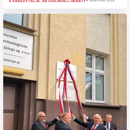
AKREDYTACJA
,
AKTUALNOŚCI
,
GRANTY
4 SIERPNIA 2026