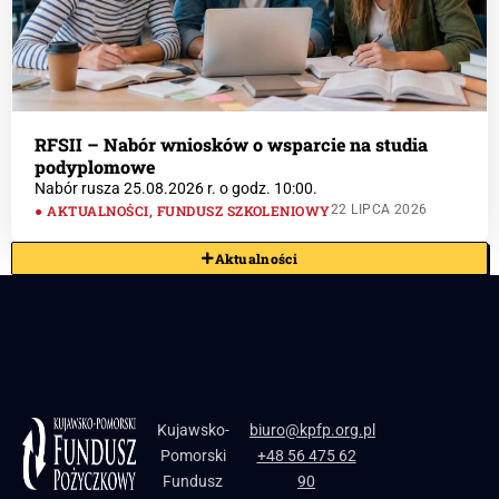
RFSII – Nabór wniosków o wsparcie na studia
podyplomowe
Nabór rusza 25.08.2026 r. o godz. 10:00.
AKTUALNOŚCI
,
FUNDUSZ SZKOLENIOWY
22 LIPCA 2026
Aktualności
Kujawsko-
biuro@kpfp.org.pl
Pomorski
+48 56 475 62
Fundusz
90