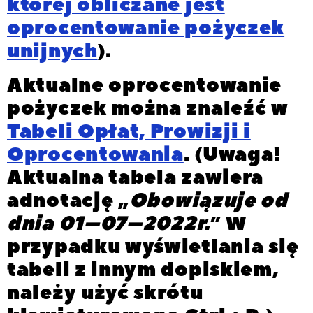
której obliczane jest
oprocentowanie pożyczek
unijnych
).
Aktualne oprocentowanie
pożyczek można znaleźć w
Tabeli Opłat, Prowizji i
Oprocentowania
. (Uwaga!
Aktualna tabela zawiera
adnotację „
Obowiązuje od
dnia
01
–
07
–
2022
r.
” W
przypadku wyświetlania się
tabeli z innym dopiskiem,
należy użyć skrótu