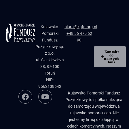
Kujawsko-
biuro@kpfp.org.pl
Pomorski
+48 56 475 62
Fundusz
90
Pożyczkowy sp.
Kontakt
z o.o.
do
naszych
ul. Sienkiewicza
biur
38, 87-100
Toruń
NIP:
9562138642
Kujawsko-Pomorski Fundusz
Pożyczkowy to spółka należąca
do samorządu województwa
kujawsko-pomorskiego. Nie
jesteśmy firmą działającą w
celach komercyjnych. Naszym