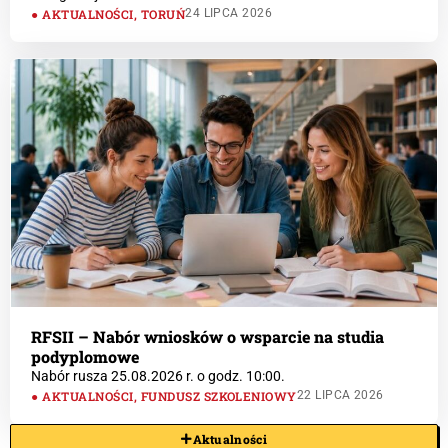
AKTUALNOŚCI
,
TORUŃ
24 LIPCA 2026
RFSII – Nabór wniosków o wsparcie na studia
podyplomowe
Nabór rusza 25.08.2026 r. o godz. 10:00.
AKTUALNOŚCI
,
FUNDUSZ SZKOLENIOWY
22 LIPCA 2026
Aktualności