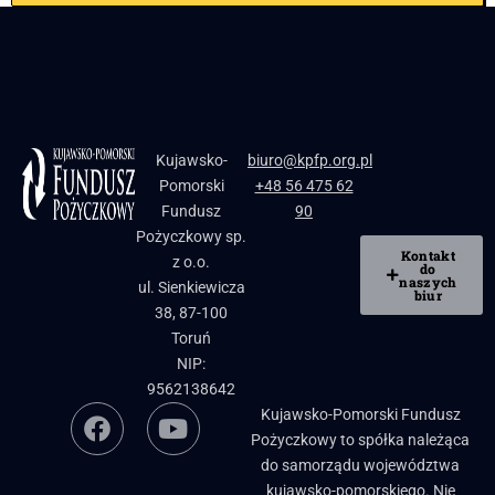
Kujawsko-
biuro@kpfp.org.pl
Pomorski
+48 56 475 62
Fundusz
90
Pożyczkowy sp.
Kontakt
z o.o.
do
naszych
ul. Sienkiewicza
biur
38, 87-100
Toruń
NIP:
9562138642
Kujawsko-Pomorski Fundusz
Pożyczkowy to spółka należąca
do samorządu województwa
kujawsko-pomorskiego. Nie