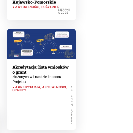
Kujawsko-Pomorskie
AKTUALNOŚCI
,
POŻYCZKI
7
SIERPNI
A 2026
Akredytacja: lista wniosków
o grant
złożonych w I rundzie I naboru
Projektu
AKREDYTACJA
,
AKTUALNOŚCI
,
4
GRANTY
S
I
E
R
P
N
I
A
2
0
2
6