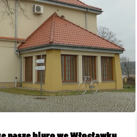
że nasze biuro we Włocławku