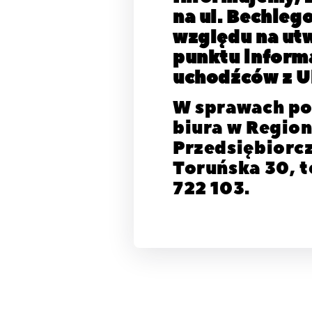
na ul. Bechiego
względu na ut
punktu inform
uchodźców z U
W sprawach p
biura w Regio
Przedsiębiorcz
Toruńska 30, t
722 103.