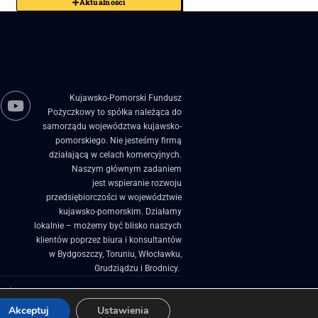
Aktualności
Kujawsko-Pomorski Fundusz
Pożyczkowy to spółka należąca do
samorządu województwa kujawsko-
pomorskiego. Nie jesteśmy firmą
działającą w celach komercyjnych.
Naszym głównym zadaniem
jest wspieranie rozwoju
przedsiębiorczości w województwie
kujawsko-pomorskim. Działamy
lokalnie – możemy być blisko naszych
klientów poprzez biura i konsultantów
w Bydgoszczy, Toruniu, Włocławku,
Grudziądzu i Brodnicy. ​
zości
Projekty Unijne
Akceptuj
Ustawienia