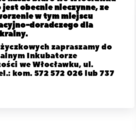
 jest obecnie nieczynne, ze
worzenie w tym miejscu
acyjno-doradczego dla
krainy.
ożyczkowych zapraszamy do
nalnym Inkubatorze
ości we Włocławku, ul.
el.: kom. 572 572 026 lub 737