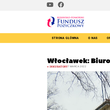
STRONA GŁÓWNA
O NAS
O
Włocławek: Biuro
INKUBATORY
7 MARCA 2022