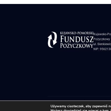
Kujawsko-Po
Pożyczkowy s
ul. Sienkiewi
NIP: 956213
Biuletyn Informacji Pu
Używamy ciasteczek, aby zapewnić naj
Możesz dowiedzieć się więcej o tym, 