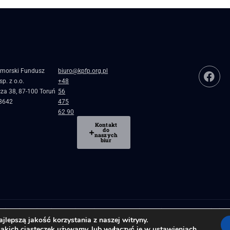
morski Fundusz
biuro@kpfp.org.pl
p. z o.o.
+48
cza 38, 87-100 Toruń
56
8642
475
62 90
Kontakt
do
naszych
biur
blicznej
Pożyczki, granty i dotacje dla firm
Regionalne inkubatory przedsiębiorc
lepszą jakość korzystania z naszej witryny.
jakich ciasteczek używamy, lub wyłączyć je w
ustawieniach
.