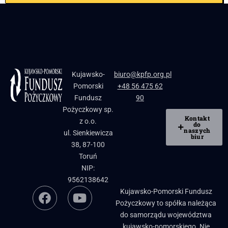
Kujawsko-
biuro@kpfp.org.pl
Pomorski
+48 56 475 62
Fundusz
90
Pożyczkowy sp.
Kontakt
z o.o.
do
naszych
ul. Sienkiewicza
biur
38, 87-100
Toruń
NIP:
9562138642
Kujawsko-Pomorski Fundusz
Pożyczkowy to spółka należąca
do samorządu województwa
kujawsko-pomorskiego. Nie