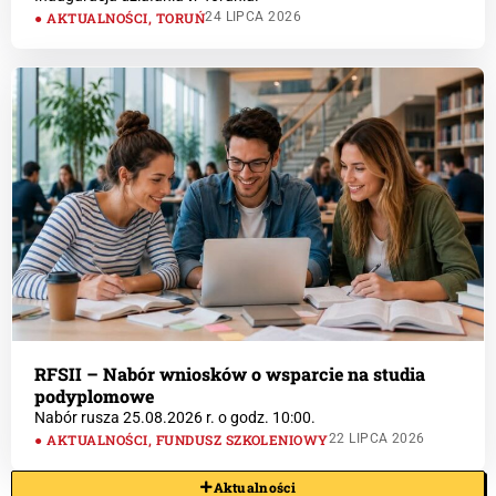
AKTUALNOŚCI
,
TORUŃ
24 LIPCA 2026
RFSII – Nabór wniosków o wsparcie na studia
podyplomowe
Nabór rusza 25.08.2026 r. o godz. 10:00.
AKTUALNOŚCI
,
FUNDUSZ SZKOLENIOWY
22 LIPCA 2026
Aktualności