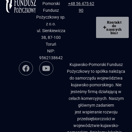
Pomorski
+48 56 475 62
Fundusz
90
Pożyczkowy sp.
Kontakt
z o.o.
do
naszych
ul. Sienkiewicza
biur
38, 87-100
Toruń
NIP:
9562138642
Kujawsko-Pomorski Fundusz
Pożyczkowy to spółka należąca
do samorządu województwa
kujawsko-pomorskiego. Nie
jesteśmy firmą działającą w
celach komercyjnych. Naszym
głównym zadaniem
jest wspieranie rozwoju
przedsiębiorczości w
województwie kujawsko-