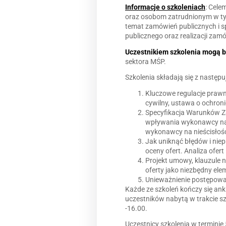
Informacje o szkoleniach
: Cele
oraz osobom zatrudnionym w tym
temat zamówień publicznych i s
publicznego oraz realizacji zam
Uczestnikiem szkolenia mogą 
sektora MŚP.
Szkolenia składają się z nastę
Kluczowe regulacje praw
cywilny, ustawa o ochron
Specyfikacja Warunków 
wpływania wykonawcy na tr
wykonawcy na nieścisłośc
Jak uniknąć błędów i nie
oceny ofert. Analiza ofe
Projekt umowy, klauzule 
oferty jako niezbędny el
Unieważnienie postępowa
Każde ze szkoleń kończy się an
uczestników nabytą w trakcie sz
-16.00.
Uczestnicy szkolenia w terminie 