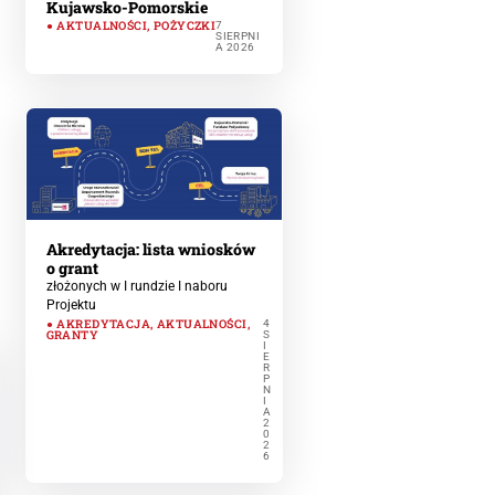
Kujawsko-Pomorskie
AKTUALNOŚCI
,
POŻYCZKI
7
SIERPNI
A 2026
Akredytacja: lista wniosków
o grant
złożonych w I rundzie I naboru
Projektu
AKREDYTACJA
,
AKTUALNOŚCI
,
4
GRANTY
S
I
E
R
P
N
I
A
2
0
2
6