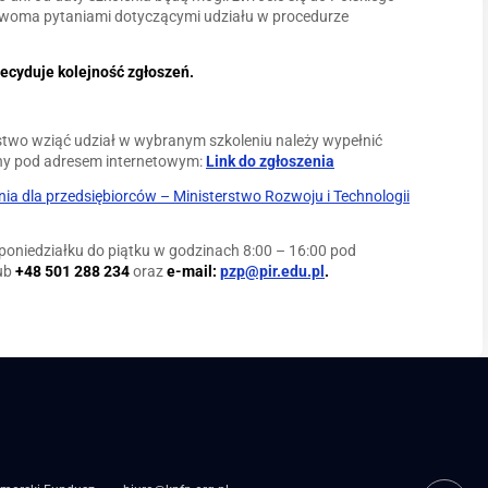
z dwoma pytaniami dotyczącymi udziału w procedurze
 Decyduje kolejność zgłoszeń.
two wziąć udział w wybranym szkoleniu należy wypełnić
ny pod adresem internetowym:
Link do zgłoszenia
nia dla przedsiębiorców – Ministerstwo Rozwoju i Technologii
poniedziałku do piątku w godzinach 8:00 – 16:00 pod
ub
+48 501 288 234
oraz
e-mail:
pzp@pir.edu.pl
.