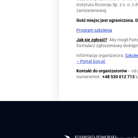
Instytutu Rozwoju Sp. z o. o. 
zamówieniowej.
Ilość miejsc jest ograniczona.
Program szkolenia
Jak się zgłosić?
Aby mogli Pańs
formularz zgłoszeniowy dostęp
Informacja organizatora:
Szkole
– Portal Gov.pl
Kontakt do organizatorów
– od 
numeremtel.:
+48 530 012 713
l