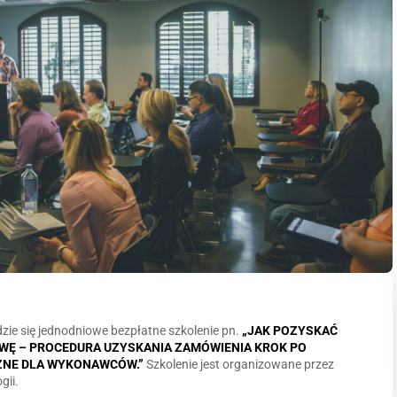
zie się jednodniowe bezpłatne szkolenie pn.
„JAK POZYSKAĆ
OWĘ – PROCEDURA UZYSKANIA ZAMÓWIENIA KROK PO
ZNE DLA WYKONAWCÓW.”
Szkolenie jest organizowane przez
gii.