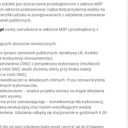
m szkoleń jest dostarczenie przedsiębiorcom z sektora MŚP
 sektorze podstawowej i najbardziej przydatnej wiedzy na
pecyfiki udziału w postępowaniach o udzielenie zamówienia
ówień publicznych,
być
osoby zatrudnione w sektorze MŚP i przedsiębiorcy z
pujących obszarów tematycznych:
ne (prawo zamówień publicznych, dyrektywy UE, Kodeks
ie konkurencji i konsumentów);
Zamówienia (SWZ) z perspektywy wykonawcy (możliwość
eść SWZ; skutki złożenia oferty przy braku reakcji
i w treść SWZ);
prawidłowości w składanych ofertach. Poza cenowe kryteria
rt innych wykonawców;
niedozwolone – analiza projektu umowy na etapie składania
ement wyceny;
nia przez zamawiającego – konsekwencje dla wykonawcy;
kietą ewaluacyjną oraz testem weryfikującym wiedzę
kolenia. Szkolenia odbędą się stacjonarnie w godzinach 9.00
5 dni od daty szkolenia będą mogli zwrócić się do Polskiego