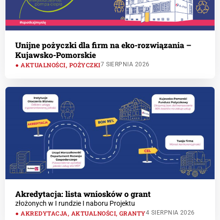
Unijne pożyczki dla firm na eko-rozwiązania –
Kujawsko-Pomorskie
AKTUALNOŚCI
,
POŻYCZKI
7 SIERPNIA 2026
Akredytacja: lista wniosków o grant
złożonych w I rundzie I naboru Projektu
AKREDYTACJA
,
AKTUALNOŚCI
,
GRANTY
4 SIERPNIA 2026