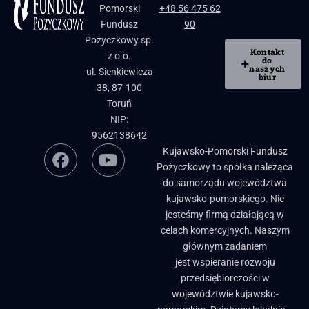
Pomorski
+48 56 475 62
Fundusz
90
Pożyczkowy sp.
Kontakt
z o.o.
do
naszych
ul. Sienkiewicza
biur
38, 87-100
Toruń
NIP:
9562138642
Kujawsko-Pomorski Fundusz
Pożyczkowy to spółka należąca
do samorządu województwa
kujawsko-pomorskiego. Nie
jesteśmy firmą działającą w
celach komercyjnych. Naszym
głównym zadaniem
jest wspieranie rozwoju
przedsiębiorczości w
województwie kujawsko-