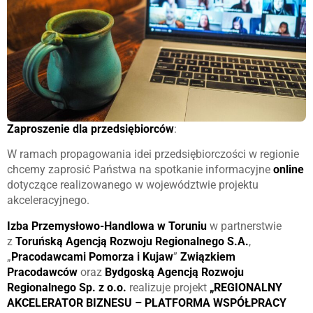
Zaproszenie dla przedsiębiorców
:
W ramach propagowania idei przedsiębiorczości w regionie
chcemy zaprosić Państwa na spotkanie informacyjne
online
dotyczące realizowanego w województwie projektu
akceleracyjnego.
Izba Przemysłowo-Handlowa w Toruniu
w partnerstwie
z
Toruńską Agencją Rozwoju Regionalnego S.A.
,
„
Pracodawcami Pomorza i Kujaw
”
Związkiem
Pracodawców
oraz
Bydgoską Agencją Rozwoju
Regionalnego Sp. z o.o.
realizuje projekt
„REGIONALNY
AKCELERATOR BIZNESU – PLATFORMA WSPÓŁPRACY