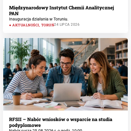
Międzynarodowy Instytut Chemii Analitycznej
PAN
Inauguracja działania w Toruniu.
AKTUALNOŚCI
,
TORUŃ
24 LIPCA 2026
RFSII – Nabór wniosków o wsparcie na studia
podyplomowe
Nabór rusza 25.08.2026 r. o godz. 10:00.