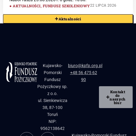
AKTUALNOŚCI
,
FUNDUSZ SZKOLENIOWY
22 LIPCA 2026
Aktualności
Kujawsko-
biuro@kpfp.org.pl
Pomorski
+48 56 475 62
Fundusz
90
Pożyczkowy sp.
Kontakt
z o.o.
do
naszych
ul. Sienkiewicza
biur
38, 87-100
Toruń
NIP:
9562138642
Kujawsko-Pomorski Fundusz