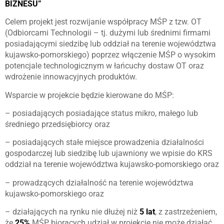
BIZNESU”
Celem projekt jest rozwijanie współpracy MŚP z tzw. OT
(Odbiorcami Technologii – tj. dużymi lub średnimi firmami
posiadającymi siedzibę lub oddział na terenie województwa
kujawsko-pomorskiego) poprzez włączenie MŚP o wysokim
potencjale technologicznym w łańcuchy dostaw OT oraz
wdrożenie innowacyjnych produktów.
Wsparcie w projekcie będzie kierowane do MŚP:
– posiadających posiadające status mikro, małego lub
średniego przedsiębiorcy oraz
– posiadających stałe miejsce prowadzenia działalności
gospodarczej lub siedzibę lub ujawniony we wpisie do KRS
oddział na terenie województwa kujawsko-pomorskiego oraz
– prowadzących działalność na terenie województwa
kujawsko-pomorskiego oraz
– działających na rynku nie dłużej niż
5 lat
, z zastrzeżeniem,
że
25%
MŚP biorących udział w projekcie nie może działać