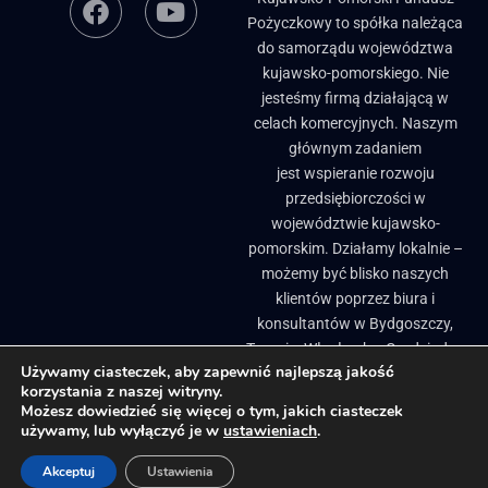
Pożyczkowy to spółka należąca
do samorządu województwa
kujawsko-pomorskiego. Nie
jesteśmy firmą działającą w
celach komercyjnych. Naszym
głównym zadaniem
jest wspieranie rozwoju
przedsiębiorczości w
województwie kujawsko-
pomorskim. Działamy lokalnie –
możemy być blisko naszych
klientów poprzez biura i
konsultantów w Bydgoszczy,
Toruniu, Włocławku, Grudziądzu
Używamy ciasteczek, aby zapewnić najlepszą jakość
i Brodnicy. ​
korzystania z naszej witryny.
Biuletyn Informacji Publicznej
Pożyczki, granty i dotacje dla firm
Możesz dowiedzieć się więcej o tym, jakich ciasteczek
używamy, lub wyłączyć je w
ustawieniach
.
Regionalne inkubatory przedsiębiorczości
Projekty Unijne
Akceptuj
Ustawienia