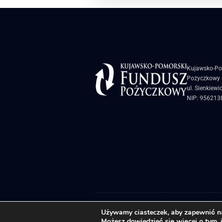
Kujawsko-Po
Pożyczkowy s
ul. Sienkiewi
NIP: 956213
Biuletyn Informacji Pu
Używamy ciasteczek, aby zapewnić naj
Możesz dowiedzieć się więcej o tym, 