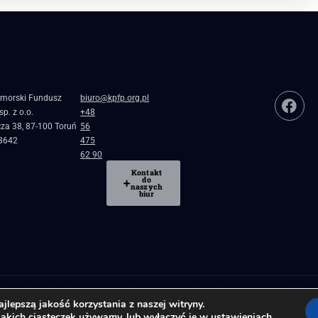
morski Fundusz
biuro@kpfp.org.pl
p. z o.o.
+48
cza 38, 87-100 Toruń
56
8642
475
62 90
Kontakt
do
naszych
biur
blicznej
Pożyczki, granty i dotacje dla firm
Regionalne inkubatory przedsiębiorc
lepszą jakość korzystania z naszej witryny.
jakich ciasteczek używamy, lub wyłączyć je w
ustawieniach
.