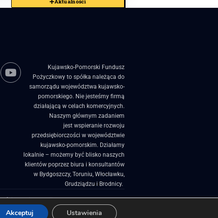
Aktualności
Kujawsko-Pomorski Fundusz
Pożyczkowy to spółka należąca do
samorządu województwa kujawsko-
pomorskiego. Nie jesteśmy firmą
działającą w celach komercyjnych.
Naszym głównym zadaniem
jest wspieranie rozwoju
przedsiębiorczości w województwie
kujawsko-pomorskim. Działamy
lokalnie – możemy być blisko naszych
klientów poprzez biura i konsultantów
w Bydgoszczy, Toruniu, Włocławku,
Grudziądzu i Brodnicy. ​
zości
Projekty Unijne
Akceptuj
Ustawienia