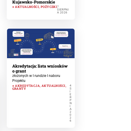
Kujawsko-Pomorskie
AKTUALNOŚCI
,
POŻYCZKI
7
SIERPNI
A 2026
Akredytacja: lista wniosków
o grant
złożonych w I rundzie I naboru
Projektu
AKREDYTACJA
,
AKTUALNOŚCI
,
4
GRANTY
S
I
E
R
P
N
I
A
2
0
2
6