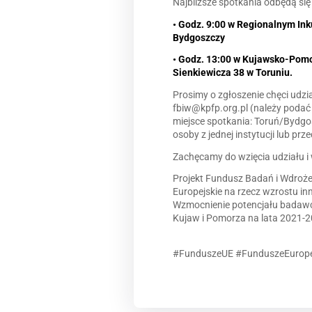
Najbliższe spotkania odbędą się
• Godz. 9:00 w Regionalnym Ink
Bydgoszczy
• Godz. 13:00 w Kujawsko-Pomo
Sienkiewicza 38 w Toruniu.
Prosimy o zgłoszenie chęci udzia
fbiw@kpfp.org.pl (należy podać i
miejsce spotkania: Toruń/Bydgo
osoby z jednej instytucji lub prz
Zachęcamy do wzięcia udziału i
Projekt Fundusz Badań i Wdroże
Europejskie na rzecz wzrostu in
Wzmocnienie potencjału badawcz
Kujaw i Pomorza na lata 2021-2
#FunduszeUE #FunduszeEurope