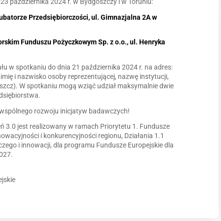
 23 października 2024 r. w Bydgoszczy i w Toruniu:
ubatorze Przedsiębiorczości, ul. Gimnazjalna 2A w
rskim Funduszu Pożyczkowym Sp. z o.o., ul. Henryka
łu w spotkaniu do dnia 21 października 2024 r. na adres:
mię i nazwisko osoby reprezentującej, nazwę instytucji,
szcz). W spotkaniu mogą wziąć udział maksymalnie dwie
edsiębiorstwa.
 wspólnego rozwoju inicjatyw badawczych!
ń 3.0 jest realizowany w ramach Priorytetu 1. Fundusze
nowacyjności i konkurencyjności regionu, Działania 1.1
ego i innowacji, dla programu Fundusze Europejskie dla
027.
jskie