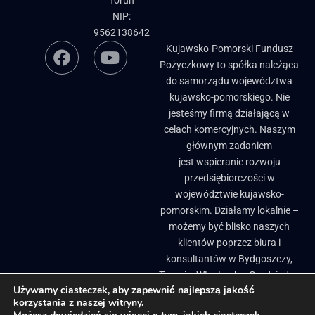
Toruń
NIP:
9562138642
Kujawsko-Pomorski Fundusz
Pożyczkowy to spółka należąca
do samorządu województwa
kujawsko-pomorskiego. Nie
jesteśmy firmą działającą w
celach komercyjnych. Naszym
głównym zadaniem
jest wspieranie rozwoju
przedsiębiorczości w
województwie kujawsko-
pomorskim. Działamy lokalnie –
możemy być blisko naszych
klientów poprzez biura i
konsultantów w Bydgoszczy,
Toruniu, Włocławku, Grudziądzu
Używamy ciasteczek, aby zapewnić najlepszą jakość
i Brodnicy. ​
korzystania z naszej witryny.
Biuletyn Informacji Publicznej
Pożyczki, granty i dotacje dla firm