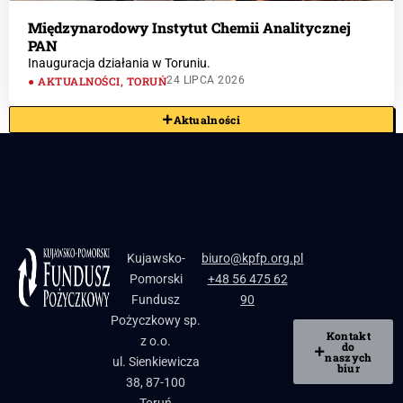
Międzynarodowy Instytut Chemii Analitycznej
PAN
Inauguracja działania w Toruniu.
AKTUALNOŚCI
,
TORUŃ
24 LIPCA 2026
Aktualności
Kujawsko-
biuro@kpfp.org.pl
Pomorski
+48 56 475 62
Fundusz
90
Pożyczkowy sp.
Kontakt
z o.o.
do
naszych
ul. Sienkiewicza
biur
38, 87-100