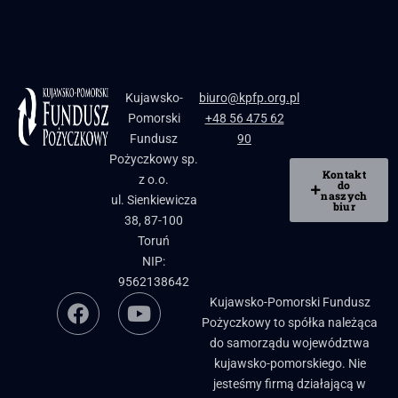
Kujawsko-
biuro@kpfp.org.pl
Pomorski
+48 56 475 62
Fundusz
90
Pożyczkowy sp.
Kontakt
z o.o.
do
naszych
ul. Sienkiewicza
biur
38, 87-100
Toruń
NIP:
9562138642
Kujawsko-Pomorski Fundusz
Pożyczkowy to spółka należąca
do samorządu województwa
kujawsko-pomorskiego. Nie
jesteśmy firmą działającą w