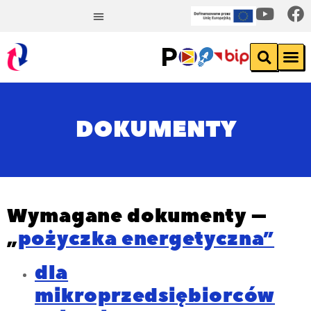
DOKUMENTY
Wymagane dokumenty –
„
pożyczka energetyczna”
dla
mikroprzedsiębiorców