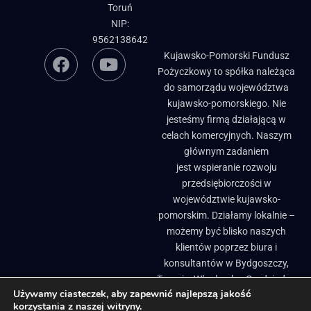
Toruń
NIP:
9562138642
Kujawsko-Pomorski Fundusz
Pożyczkowy to spółka należąca
do samorządu województwa
kujawsko-pomorskiego. Nie
jesteśmy firmą działającą w
celach komercyjnych. Naszym
głównym zadaniem
jest wspieranie rozwoju
przedsiębiorczości w
województwie kujawsko-
pomorskim. Działamy lokalnie –
możemy być blisko naszych
klientów poprzez biura i
konsultantów w Bydgoszczy,
Toruniu, Włocławku, Grudziądzu
Używamy ciasteczek, aby zapewnić najlepszą jakość
i Brodnicy. ​
korzystania z naszej witryny.