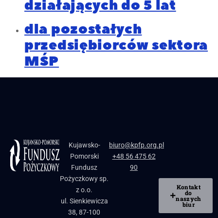
działających do 5 lat
dla pozostałych
przedsiębiorców sektora
MŚP
Kujawsko-
biuro@kpfp.org.pl
Pomorski
+48 56 475 62
Fundusz
90
Pożyczkowy sp.
Kontakt
z o.o.
do
naszych
ul. Sienkiewicza
biur
38, 87-100