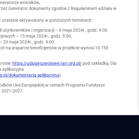
eneratorze wniosków,
przez Generator dokumenty zgodnie z Regulaminem udziału w
 zostanie aktywowany w poniższych terminach:
li użytkowników i organizacji – 6 maja 2024r., godz. 9:00
ojowych – 13 maja 2024r., godz. 9:00,
 20 maja 2024r., godz. 9:00.
h na wsparcie beneficjentów w projekcie wynosi 10 750
tronie:
https://uslugirozwojowe.tarr.org.pl/
pod zakładką: Dla
aplikacyjna
rg.pl/dokumentacja-aplikacyjna
)
rodków Unii Europejskiej w ramach Programu Fundusze
a 2021-2027.