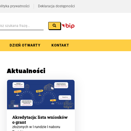
lityka prywatności
Deklaracja dostępności
DZIEŃ OTWARTY
KONTAKT
Aktualności
Akredytacja: lista wniosków
o grant
złożonych w I rundzie I naboru