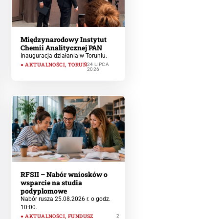
Międzynarodowy Instytut
Chemii Analitycznej PAN
Inauguracja działania w Toruniu.
AKTUALNOŚCI
,
TORUŃ
24 LIPCA
2026
RFSII – Nabór wniosków o
wsparcie na studia
podyplomowe
Nabór rusza 25.08.2026 r. o godz.
10:00.
AKTUALNOŚCI
,
FUNDUSZ
2