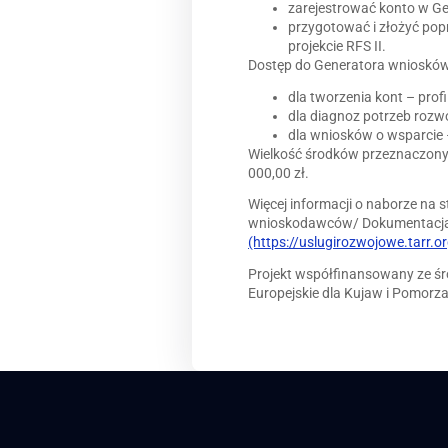
zarejestrować konto w G
przygotować i złożyć po
projekcie RFS II.
Dostęp do Generatora wniosków
dla tworzenia kont – profi
dla diagnoz potrzeb rozw
dla wniosków o wsparcie –
Wielkość środków przeznaczonyc
000,00 zł.
Więcej informacji o naborze na s
wnioskodawców/ Dokumentacja 
(https://uslugirozwojowe.tarr.o
Projekt współfinansowany ze ś
Europejskie dla Kujaw i Pomorz