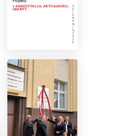
Projektu
AKREDYTACJA
,
AKTUALNOŚCI
,
4
GRANTY
S
I
E
R
P
N
I
A
2
0
2
6