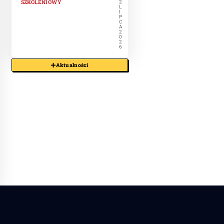
SZKOLENIOWY
2
L
I
P
C
A
2
0
2
6
Aktualności