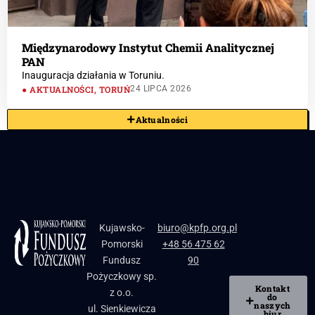
Międzynarodowy Instytut Chemii Analitycznej
PAN
Inauguracja działania w Toruniu.
AKTUALNOŚCI
,
TORUŃ
24 LIPCA 2026
Aktualności
Kujawsko-
biuro@kpfp.org.pl
Pomorski
+48 56 475 62
Fundusz
90
Pożyczkowy sp.
Kontakt
z o.o.
do
naszych
ul. Sienkiewicza
biur