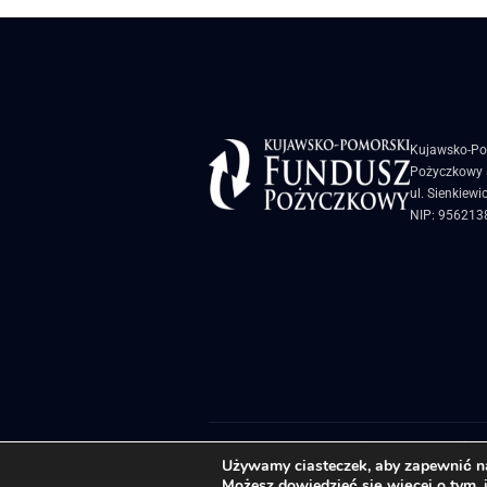
Kujawsko-Po
Pożyczkowy s
ul. Sienkiewi
NIP: 956213
Biuletyn Informacji Pu
Używamy ciasteczek, aby zapewnić naj
Możesz dowiedzieć się więcej o tym, 