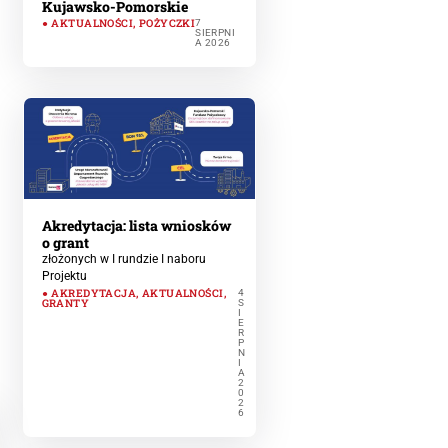
Kujawsko-Pomorskie
AKTUALNOŚCI
,
POŻYCZKI
7
SIERPNI
A 2026
Akredytacja: lista wniosków
o grant
złożonych w I rundzie I naboru
Projektu
AKREDYTACJA
,
AKTUALNOŚCI
,
4
GRANTY
S
I
E
R
P
N
I
A
2
0
2
6