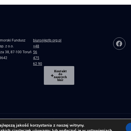
morski Fundusz
biuro@kpfp.org.pl
p. z o.o.
+48
cza 38, 87-100 Toruń
56
8642
475
62 90
Kontakt
do
naszych
biur
blicznej
Pożyczki, granty i dotacje dla firm
Regionalne inkubatory przedsiębiorc
lepszą jakość korzystania z naszej witryny.
jakich ciasteczek używamy, lub wyłączyć je w
ustawieniach
.