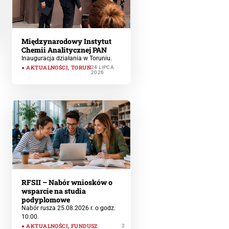
Międzynarodowy Instytut
Chemii Analitycznej PAN
Inauguracja działania w Toruniu.
AKTUALNOŚCI
,
TORUŃ
24 LIPCA
2026
RFSII – Nabór wniosków o
wsparcie na studia
podyplomowe
Nabór rusza 25.08.2026 r. o godz.
10:00.
AKTUALNOŚCI
,
FUNDUSZ
2