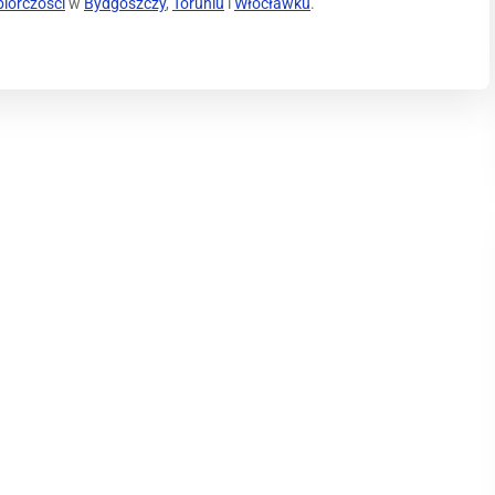
biorczości
w
Bydgoszczy
,
Toruniu
i
Włocławku
.