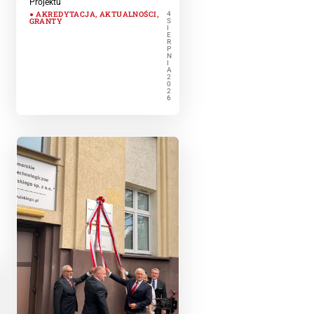
Projektu
AKREDYTACJA
,
AKTUALNOŚCI
,
4
GRANTY
S
I
E
R
P
N
I
A
2
0
2
6