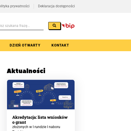
lityka prywatności
Deklaracja dostępności
DZIEŃ OTWARTY
KONTAKT
Aktualności
Akredytacja: lista wniosków
o grant
złożonych w I rundzie I naboru