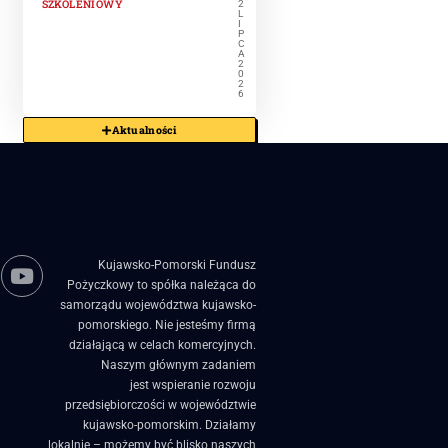
SZKOLENIOWY
2
L
I
P
C
A
2
0
2
6
Aktualności
Kujawsko-Pomorski Fundusz
Pożyczkowy to spółka należąca do
samorządu województwa kujawsko-
pomorskiego. Nie jesteśmy firmą
działającą w celach komercyjnych.
Naszym głównym zadaniem
jest wspieranie rozwoju
przedsiębiorczości w województwie
kujawsko-pomorskim. Działamy
lokalnie – możemy być blisko naszych