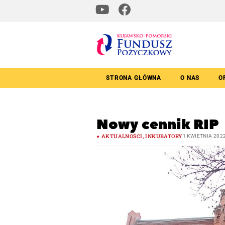
STRONA GŁÓWNA
O NAS
O
Nowy cennik RIP
AKTUALNOŚCI
,
INKUBATORY
1 KWIETNIA 202