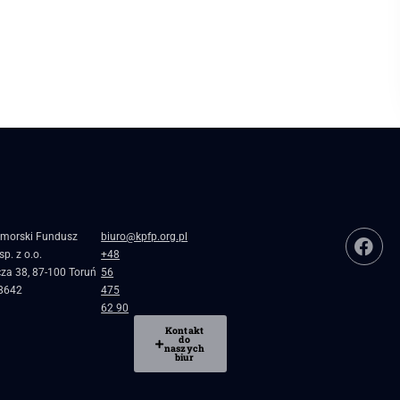
morski Fundusz
biuro@kpfp.org.pl
p. z o.o.
+48
cza 38, 87-100 Toruń
56
8642
475
62 90
Kontakt
do
naszych
biur