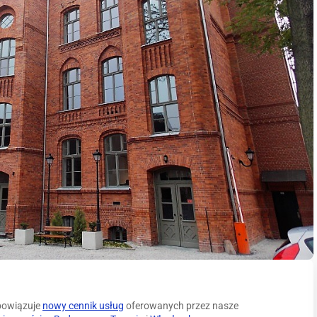
obowiązuje
nowy cennik usług
oferowanych przez nasze