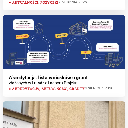
AKTUALNOŚCI
,
POŻYCZKI
7 SIERPNIA 2026
Akredytacja: lista wniosków o grant
złożonych w I rundzie I naboru Projektu
AKREDYTACJA
,
AKTUALNOŚCI
,
GRANTY
4 SIERPNIA 2026