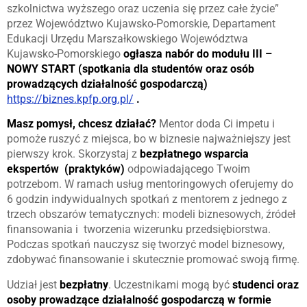
szkolnictwa wyższego oraz uczenia się przez całe życie”
przez Województwo Kujawsko-Pomorskie, Departament
Edukacji Urzędu Marszałkowskiego Województwa
Kujawsko-Pomorskiego
ogłasza
nabór
do modułu III –
NOWY START (spotkania dla studentów oraz osób
prowadzących działalność gospodarczą)
https://biznes.kpfp.org.pl/
.
Masz pomysł, chcesz działać?
Mentor doda Ci impetu i
pomoże ruszyć z miejsca, bo w biznesie najważniejszy jest
pierwszy krok. Skorzystaj z
bezpłatnego
wsparcia
ekspertów (praktyków)
odpowiadającego Twoim
potrzebom. W ramach usług mentoringowych oferujemy do
6 godzin indywidualnych spotkań z mentorem z jednego z
trzech obszarów tematycznych: modeli biznesowych, źródeł
finansowania i tworzenia wizerunku przedsiębiorstwa.
Podczas spotkań nauczysz się tworzyć model biznesowy,
zdobywać finansowanie i skutecznie promować swoją firmę.
Udział jest
bezpłatny
. Uczestnikami mogą być
studenci oraz
osoby prowadzące działalność gospodarczą w formie