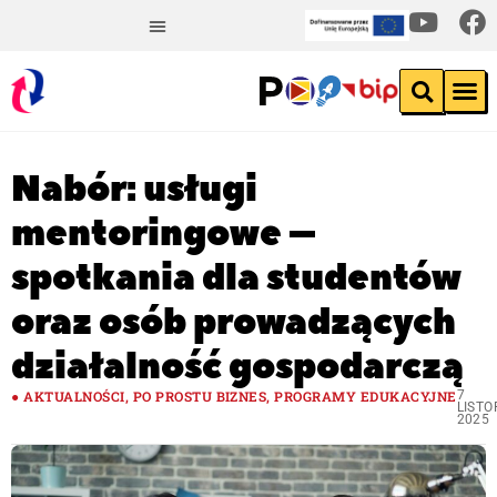
Nabór: usługi
mentoringowe –
spotkania dla studentów
oraz osób prowadzących
działalność gospodarczą
AKTUALNOŚCI
,
PO PROSTU BIZNES
,
PROGRAMY EDUKACYJNE
7
LIST
2025