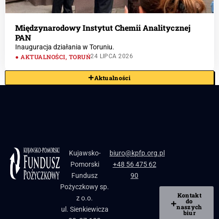
Międzynarodowy Instytut Chemii Analitycznej
PAN
Inauguracja działania w Toruniu.
AKTUALNOŚCI
,
TORUŃ
24 LIPCA 2026
Aktualności
Kujawsko-
biuro@kpfp.org.pl
Pomorski
+48 56 475 62
Fundusz
90
Pożyczkowy sp.
Kontakt
z o.o.
do
naszych
ul. Sienkiewicza
biur