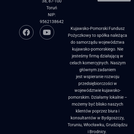
38, 87-100
Toruń
NIP:
9562138642
Kujawsko-Pomorski Fundusz
Pożyczkowy to spółka należąca
do samorządu województwa
kujawsko-pomorskiego. Nie
jesteśmy firmą działającą w
celach komercyjnych. Naszym
głównym zadaniem
jest wspieranie rozwoju
przedsiębiorczości w
województwie kujawsko-
pomorskim. Działamy lokalnie –
możemy być blisko naszych
klientów poprzez biura i
konsultantów w Bydgoszczy,
Toruniu, Włocławku, Grudziądzu
i Brodnicy. ​