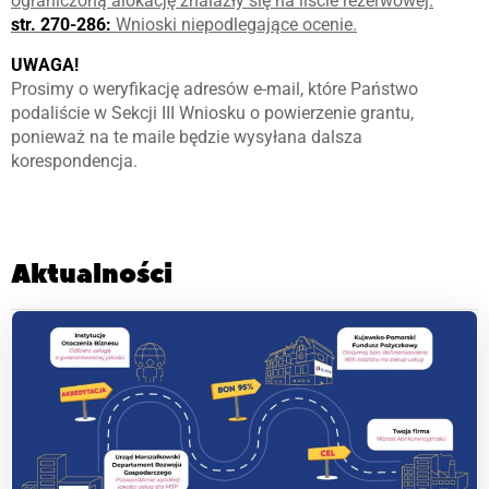
ograniczoną alokację znalazły się na liście rezerwowej.
str. 270-286:
Wnioski niepodlegające ocenie.
UWAGA!
Prosimy o weryfikację adresów e-mail, które Państwo
podaliście w Sekcji III Wniosku o powierzenie grantu,
ponieważ na te maile będzie wysyłana dalsza
korespondencja.
Aktualności