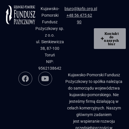
Kujawsko-
biuro@kpfp.org.pl
Pomorski
+48 56 475 62
Fundusz
90
Pożyczkowy sp.
Kontakt
z o.o.
do
naszych
ul. Sienkiewicza
biur
38, 87-100
Toruń
NIP:
9562138642
Kujawsko-Pomorski Fundusz
Pożyczkowy to spółka należąca
do samorządu województwa
kujawsko-pomorskiego. Nie
jesteśmy firmą działającą w
celach komercyjnych. Naszym
głównym zadaniem
jest wspieranie rozwoju
przedsiębiorczości w