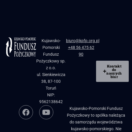
Kujawsko-
biuro@kpfp.org.pl
Pomorski
+48 56 475 62
Fundusz
90
Pożyczkowy sp.
Kontakt
z o.o.
do
naszych
ul. Sienkiewicza
biur
38, 87-100
Toruń
NIP:
9562138642
Kujawsko-Pomorski Fundusz
Pożyczkowy to spółka należąca
do samorządu województwa
kujawsko-pomorskiego. Nie