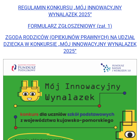
REGULAMIN KONKURSU „MÓJ INNOWACYJNY
WYNALAZEK 2025”
FORMULARZ ZGŁOSZENIOWY (zał. 1)
ZGODA RODZICÓW (OPIEKUNÓW PRAWNYCH) NA UDZIAŁ
DZIECKA W KONKURSIE „MÓJ INNOWACYJNY WYNALAZEK
2025”