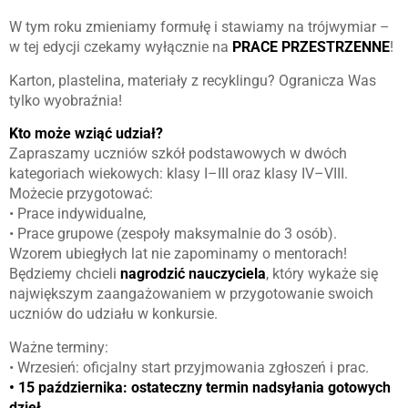
W tym roku zmieniamy formułę i stawiamy na trójwymiar –
w tej edycji czekamy wyłącznie na
PRACE PRZESTRZENNE
!
Karton, plastelina, materiały z recyklingu? Ogranicza Was
tylko wyobraźnia!
Kto może wziąć udział?
Zapraszamy uczniów szkół podstawowych w dwóch
kategoriach wiekowych: klasy I–III oraz klasy IV–VIII.
Możecie przygotować:
• Prace indywidualne,
• Prace grupowe (zespoły maksymalnie do 3 osób).
Wzorem ubiegłych lat nie zapominamy o mentorach!
Będziemy chcieli
nagrodzić nauczyciela
, który wykaże się
największym zaangażowaniem w przygotowanie swoich
uczniów do udziału w konkursie.
Ważne terminy:
• Wrzesień: oficjalny start przyjmowania zgłoszeń i prac.
• 15 października: ostateczny termin nadsyłania gotowych
dzieł.