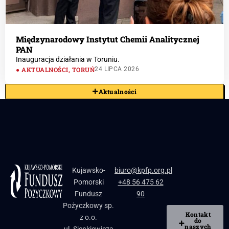
Międzynarodowy Instytut Chemii Analitycznej
PAN
Inauguracja działania w Toruniu.
AKTUALNOŚCI
,
TORUŃ
24 LIPCA 2026
Aktualności
Kujawsko-
biuro@kpfp.org.pl
Pomorski
+48 56 475 62
Fundusz
90
Pożyczkowy sp.
Kontakt
z o.o.
do
naszych
ul. Sienkiewicza