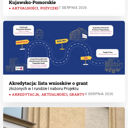
Kujawsko-Pomorskie
AKTUALNOŚCI
,
POŻYCZKI
7 SIERPNIA 2026
Akredytacja: lista wniosków o grant
złożonych w I rundzie I naboru Projektu
AKREDYTACJA
,
AKTUALNOŚCI
,
GRANTY
4 SIERPNIA 2026