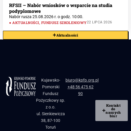
RFSII – Nabór wniosków o wsparcie na studia
podyplomowe
Nabór rusza 25.08.2026 r. o godz. 10:00.
AKTUALNOŚCI
,
FUNDUSZ SZKOLENIOWY
22 LIPCA 2026
Aktualności
Kujawsko-
biuro@kpfp.org.pl
Pomorski
+48 56 475 62
Fundusz
90
Pożyczkowy sp.
Kontakt
z o.o.
do
naszych
ul. Sienkiewicza
biur
38, 87-100
Toruń