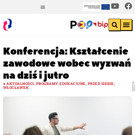
Konferencja: Kształcenie
zawodowe wobec wyzwań
na dziś i jutro
AKTUALNOŚCI
,
PROGRAMY EDUKACYJNE
,
PRZED SIEBIE
,
2
L
WŁOCŁAWEK
2