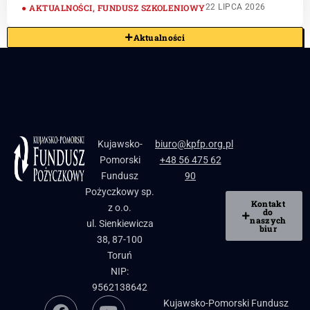
AKTUALNOŚCI
,
FUNDUSZ SZKOLENIOWY
22 LIPCA 2026
Aktualności
Kujawsko-
biuro@kpfp.org.pl
Pomorski
+48 56 475 62
Fundusz
90
Pożyczkowy sp.
Kontakt
z o.o.
do
naszych
ul. Sienkiewicza
biur
38, 87-100
Toruń
NIP:
9562138642
Kujawsko-Pomorski Fundusz