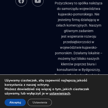
Pożyczkowy to spółka należąca
do samorządu województwa
kujawsko-pomorskiego. Nie
jesteśmy firmą działającą w
celach komercyjnych. Naszym
głównym zadaniem
jest wspieranie rozwoju
przedsiębiorczości w
województwie kujawsko-
pomorskim. Działamy lokalnie –
możemy być blisko naszych
klientów poprzez biura i
konsultantów w Bydgoszczy,
Toruniu, Włocławku, Grudziądzu
Używamy ciasteczek, aby zapewnić najlepszą jakość
i Brodnicy. ​
korzystania z naszej witryny.
Biuletyn Informacji Publicznej
Pożyczki, granty i dotacje dla firm
Możesz dowiedzieć się więcej o tym, jakich ciasteczek
używamy, lub wyłączyć je w
ustawieniach
.
Regionalne inkubatory przedsiębiorczości
Projekty Unijne
Akceptuj
Ustawienia