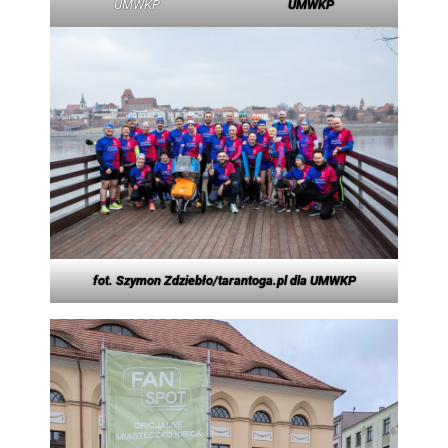
UMWKP
UMWKP
fot. Szymon Zdziebło/tarantoga.pl dla UMWKP