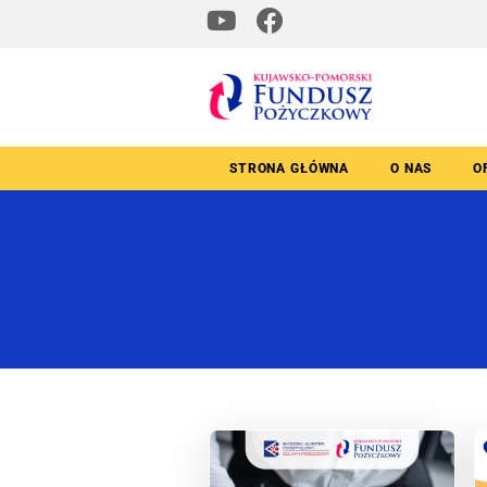
STRONA GŁÓWNA
O NAS
O