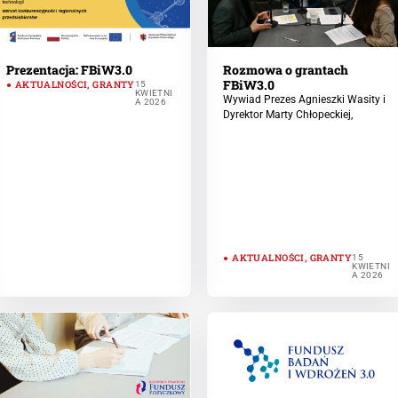
Prezentacja: FBiW3.0
Rozmowa o grantach
FBiW3.0
AKTUALNOŚCI
,
GRANTY
15
KWIETNI
Wywiad Prezes Agnieszki Wasity i
A 2026
Dyrektor Marty Chłopeckiej,
AKTUALNOŚCI
,
GRANTY
15
KWIETNI
A 2026