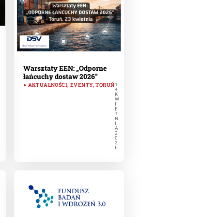
Warsztaty EEN: „Odporne
łańcuchy dostaw 2026”
AKTUALNOŚCI
,
EVENTY
,
TORUŃ
1
4
K
W
I
E
T
N
I
A
2
0
2
6