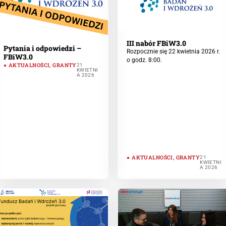
III nabór FBiW3.0
Pytania i odpowiedzi –
Rozpocznie się 22 kwietnia 2026 r.
FBiW3.0
o godz. 8:00.
AKTUALNOŚCI
,
GRANTY
21
KWIETNI
A 2026
AKTUALNOŚCI
,
GRANTY
21
KWIETNI
A 2026