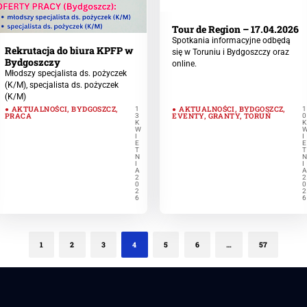
Tour de Region – 17.04.2026
Spotkania informacyjne odbędą
Rekrutacja do biura KPFP w
się w Toruniu i Bydgoszczy oraz
Bydgoszczy
online.
Młodszy specjalista ds. pożyczek
(K/M), specjalista ds. pożyczek
(K/M)
AKTUALNOŚCI
,
BYDGOSZCZ
,
AKTUALNOŚCI
,
BYDGOSZCZ
,
1
1
PRACA
EVENTY
,
GRANTY
,
TORUŃ
3
0
K
K
W
I
I
E
E
T
T
N
I
I
A
2
2
0
0
2
2
6
6
1
2
3
4
5
6
…
57