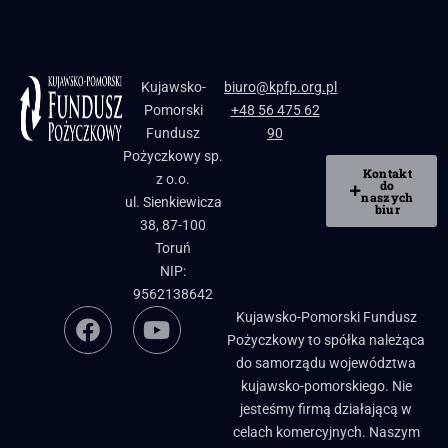
Kujawsko-
biuro@kpfp.org.pl
Pomorski
+48 56 475 62
Fundusz
90
Pożyczkowy sp.
Kontakt
z o.o.
do
naszych
ul. Sienkiewicza
biur
38, 87-100
Toruń
NIP:
9562138642
Kujawsko-Pomorski Fundusz
Pożyczkowy to spółka należąca
do samorządu województwa
kujawsko-pomorskiego. Nie
jesteśmy firmą działającą w
celach komercyjnych. Naszym