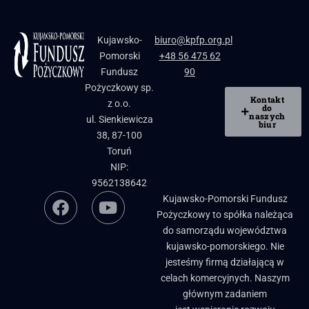
Kujawsko-
biuro@kpfp.org.pl
Pomorski
+48 56 475 62
Fundusz
90
Pożyczkowy sp.
Kontakt
z o.o.
do
naszych
ul. Sienkiewicza
biur
38, 87-100
Toruń
NIP:
9562138642
Kujawsko-Pomorski Fundusz
Pożyczkowy to spółka należąca
do samorządu województwa
kujawsko-pomorskiego. Nie
jesteśmy firmą działającą w
celach komercyjnych. Naszym
głównym zadaniem