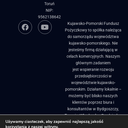
Toruń
NIP:
9562138642
Kujawsko-Pomorski Fundusz
Pożyczkowy to spółka należąca
do samorządu województwa
kujawsko-pomorskiego. Nie
jesteśmy firmą działającą w
celach komercyjnych. Naszym
głównym zadaniem
jest wspieranie rozwoju
przedsiębiorczości w
województwie kujawsko-
pomorskim. Działamy lokalnie –
możemy być blisko naszych
klientów poprzez biura i
konsultantów w Bydgoszczy,
Toruniu, Włocławku, Grudziądzu
Używamy ciasteczek, aby zapewnić najlepszą jakość
i Brodnicy. ​
korzystania z naszej witryny.