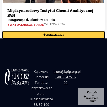
Międzynarodowy Instytut Chemii Analitycznej
PAN
Inauguracja działania w Toruniu.
AKTUALNOŚCI
,
TORUŃ
24 LIPCA 2026
Aktualności
Kujawsko-
biuro@kpfp.org.pl
Pomorski
+48 56 475 62
Fundusz
90
Pożyczkowy sp.
Kontakt
z o.o.
do
naszych
ul. Sienkiewicza
biur
38, 87-100