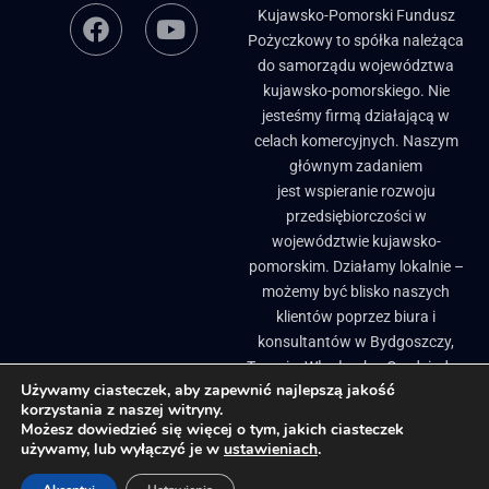
Kujawsko-Pomorski Fundusz
Pożyczkowy to spółka należąca
do samorządu województwa
kujawsko-pomorskiego. Nie
jesteśmy firmą działającą w
celach komercyjnych. Naszym
głównym zadaniem
jest wspieranie rozwoju
przedsiębiorczości w
województwie kujawsko-
pomorskim. Działamy lokalnie –
możemy być blisko naszych
klientów poprzez biura i
konsultantów w Bydgoszczy,
Toruniu, Włocławku, Grudziądzu
Używamy ciasteczek, aby zapewnić najlepszą jakość
i Brodnicy. ​
korzystania z naszej witryny.
Biuletyn Informacji Publicznej
Pożyczki, granty i dotacje dla firm
Możesz dowiedzieć się więcej o tym, jakich ciasteczek
używamy, lub wyłączyć je w
ustawieniach
.
Regionalne inkubatory przedsiębiorczości
Projekty Unijne