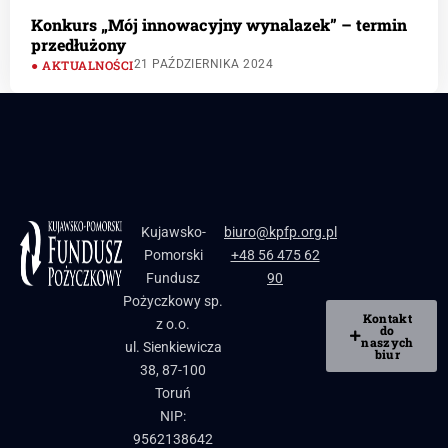
Konkurs „Mój innowacyjny wynalazek” – termin
przedłużony
AKTUALNOŚCI
21 PAŹDZIERNIKA 2024
Kujawsko-
biuro@kpfp.org.pl
Pomorski
+48 56 475 62
Fundusz
90
Pożyczkowy sp.
Kontakt
z o.o.
do
naszych
ul. Sienkiewicza
biur
38, 87-100
Toruń
NIP:
9562138642