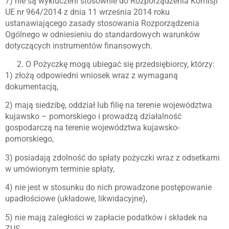
7) nie są wykluczeni stosownie do Rozporządzenia Komisji
UE nr 964/2014 z dnia 11 września 2014 roku
ustanawiającego zasady stosowania Rozporządzenia
Ogólnego w odniesieniu do standardowych warunków
dotyczących instrumentów finansowych.
O Pożyczkę mogą ubiegać się przedsiębiorcy, którzy:
1) złożą odpowiedni wniosek wraz z wymaganą
dokumentacją,
2) mają siedzibę, oddział lub filię na terenie województwa
kujawsko – pomorskiego i prowadzą działalność
gospodarczą na terenie województwa kujawsko-
pomorskiego,
3) posiadają zdolność do spłaty pożyczki wraz z odsetkami
w umówionym terminie spłaty,
4) nie jest w stosunku do nich prowadzone postępowanie
upadłościowe (układowe, likwidacyjne),
5) nie mają zaległości w zapłacie podatków i składek na
ZUS,