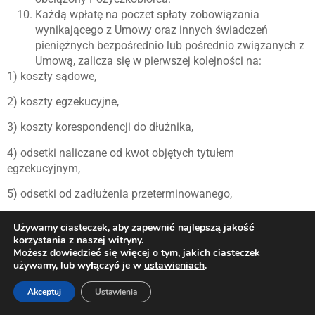
Każdą wpłatę na poczet spłaty zobowiązania
wynikającego z Umowy oraz innych świadczeń
pieniężnych bezpośrednio lub pośrednio związanych z
Umową, zalicza się w pierwszej kolejności na:
1) koszty sądowe,
2) koszty egzekucyjne,
3) koszty korespondencji do dłużnika,
4) odsetki naliczane od kwot objętych tytułem
egzekucyjnym,
5) odsetki od zadłużenia przeterminowanego,
6) pozostałe niespłacone odsetki,
Używamy ciasteczek, aby zapewnić najlepszą jakość
korzystania z naszej witryny.
7) należne opłaty oraz inne koszty,
Możesz dowiedzieć się więcej o tym, jakich ciasteczek
używamy, lub wyłączyć je w
ustawieniach
.
8) koszty zastępstwa procesowego,
Akceptuj
Ustawienia
9) niespłacony (wymagalny) kapitał Pożyczki.