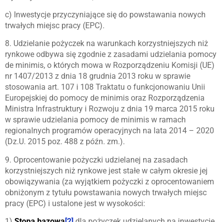
c) Inwestycje przyczyniające się do powstawania nowych
trwałych miejsc pracy (EPC).
8. Udzielanie pożyczek na warunkach korzystniejszych niż
rynkowe odbywa się zgodnie z zasadami udzielania pomocy
de minimis, o których mowa w Rozporządzeniu Komisji (UE)
nr 1407/2013 z dnia 18 grudnia 2013 roku w sprawie
stosowania art. 107 i 108 Traktatu o funkcjonowaniu Unii
Europejskiej do pomocy de minimis oraz Rozporządzenia
Ministra Infrastruktury i Rozwoju z dnia 19 marca 2015 roku
w sprawie udzielania pomocy de minimis w ramach
regionalnych programów operacyjnych na lata 2014 – 2020
(Dz.U. 2015 poz. 488 z późn. zm.).
9. Oprocentowanie pożyczki udzielanej na zasadach
korzystniejszych niż rynkowe jest stałe w całym okresie jej
obowiązywania (za wyjątkiem pożyczki z oprocentowaniem
obniżonym z tytułu powstawania nowych trwałych miejsc
pracy (EPC) i ustalone jest w wysokości:
1)
Stopa bazowa
[2]
dla pożyczek udzielanych na inwestycje