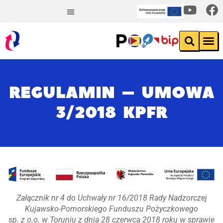
REGULAMIN – UMOWA
3/2018 KPFR
Załącznik nr 4 do Uchwały nr 16/2018 Rady Nadzorczej
Kujawsko-Pomorskiego Funduszu Pożyczkowego
sp. z o.o. w Toruniu z dnia 28 czerwca 2018 roku w sprawie