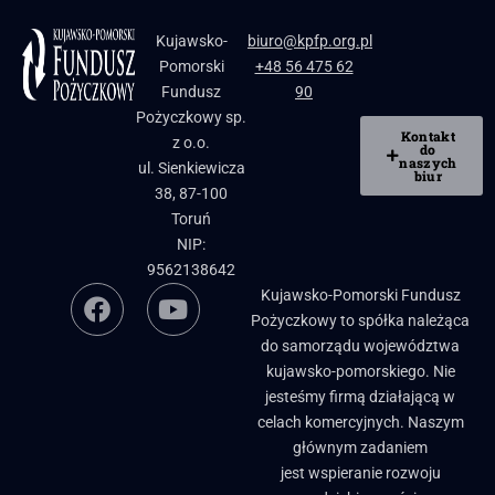
Kujawsko-
biuro@kpfp.org.pl
Pomorski
+48 56 475 62
Fundusz
90
Pożyczkowy sp.
Kontakt
z o.o.
do
naszych
ul. Sienkiewicza
biur
38, 87-100
Toruń
NIP:
9562138642
Kujawsko-Pomorski Fundusz
Pożyczkowy to spółka należąca
do samorządu województwa
kujawsko-pomorskiego. Nie
jesteśmy firmą działającą w
celach komercyjnych. Naszym
głównym zadaniem
jest wspieranie rozwoju