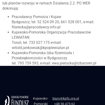
lub planów rozwoju w ramach Działania 2.2. PO WER
dokonują:
Pracodawcy Pomorza i Kujaw
Bydgoszcz, tel. 52 524 09 20, 661 528 001, e-mail:
filarecka@pracodawcy.info.pl
Kujawsko-Pomorska Organizacja Pracodawców
LEWIATAN
Toruń, tel. 733 027 175 e-mail:
witold.jankowiak@kpoplewiatan.pl
Kujawsko-Pomorska Izba Rzemiosła i
Przedsiębiorczości w Bydgoszczy
tel. 795 759 593, e-mail: ewa.pierucka@izbarzem.pl
Kujawsko-
biuro@kpfp.org.pl
Pomorski
+48 56 475 62