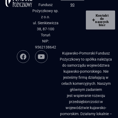
Fundusz
90
Pożyczkowy sp.
Kontakt
z o.o.
do
naszych
ul. Sienkiewicza
biur
38, 87-100
Toruń
NIP:
9562138642
Kujawsko-Pomorski Fundusz
Pożyczkowy to spółka należąca
do samorządu województwa
kujawsko-pomorskiego. Nie
jesteśmy firmą działającą w
celach komercyjnych. Naszym
głównym zadaniem
jest wspieranie rozwoju
przedsiębiorczości w
województwie kujawsko-
pomorskim. Działamy lokalnie –