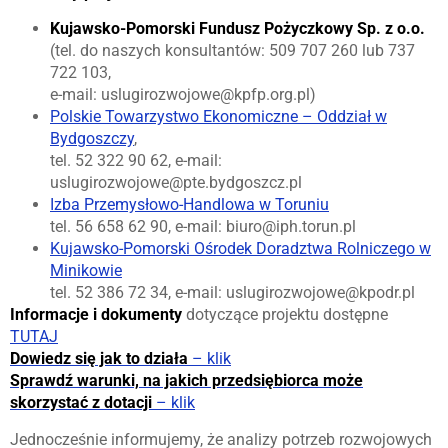
Kujawsko-Pomorski Fundusz Pożyczkowy Sp. z o.o.
(tel. do naszych konsultantów: 509 707 260 lub 737
722 103,
e-mail: uslugirozwojowe@kpfp.org.pl)
Polskie Towarzystwo Ekonomiczne – Oddział w
Bydgoszczy
,
tel. 52 322 90 62, e-mail:
uslugirozwojowe@pte.bydgoszcz.pl
Izba Przemysłowo-Handlowa w Toruniu
tel. 56 658 62 90, e-mail: biuro@iph.torun.pl
Kujawsko-Pomorski Ośrodek Doradztwa Rolniczego w
Minikowie
tel. 52 386 72 34, e-mail: uslugirozwojowe@kpodr.pl
Informacje i dokumenty
dotyczące projektu dostępne
TUTAJ
Dowiedz się jak to działa
– klik
Sprawdź warunki, na jakich przedsiębiorca może
skorzystać z dotacji
– klik
Jednocześnie informujemy, że analizy potrzeb rozwojowych