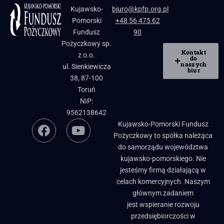
Kujawsko-
biuro@kpfp.org.pl
Pomorski
+48 56 475 62
Fundusz
90
Pożyczkowy sp.
Kontakt
z o.o.
do
naszych
ul. Sienkiewicza
biur
38, 87-100
Toruń
NIP:
9562138642
Kujawsko-Pomorski Fundusz
Pożyczkowy to spółka należąca
do samorządu województwa
kujawsko-pomorskiego. Nie
jesteśmy firmą działającą w
celach komercyjnych. Naszym
głównym zadaniem
jest wspieranie rozwoju
przedsiębiorczości w