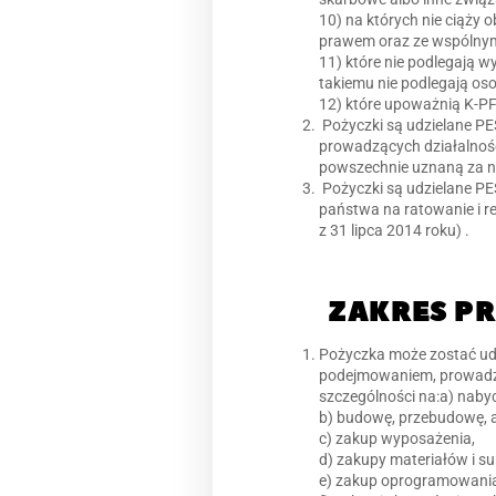
10) na których nie ciąży 
prawem oraz ze wspólnym 
11) które nie podlegają 
takiemu nie podlegają oso
12) które upoważnią K-PF
Pożyczki są udzielane PE
prowadzących działalność
powszechnie uznaną za n
Pożyczki są udzielane PES
państwa na ratowanie i re
z 31 lipca 2014 roku) .
ZAKRES P
Pożyczka może zostać udz
podejmowaniem, prowadzen
szczególności na:a) naby
b) budowę, przebudowę, a
c) zakup wyposażenia,
d) zakupy materiałów i su
e) zakup oprogramowani