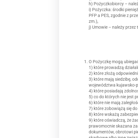
h) Pożyczkobiorcy – należ
i) Pożyczka: środki pien
PFP a PES, zgodnie z prze
zm.),
j) Umowie – należy przez
O Pożyczkę mogą ubiegać 
1) które prowadzą działa
2) które złożą odpowied
3) które mają siedzibę, o
województwa kujawsko-p
4) które posiadają zdoln
5) co do których nie jest
6) które nie mają zaległo
7) które zobowiążą się d
8) które wskażą zabezpie
9) które oświadczą, że ż
prawomocnie skazana za 
dokumentów, obrotowi pi
skarbowe albo inne związ