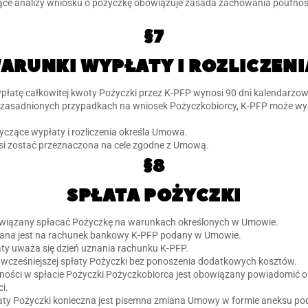
ące analizy wniosku o pożyczkę obowiązuje zasada zachowania poufnośc
§7
WARUNKI WYPŁATY I ROZLICZENI
płatę całkowitej kwoty Pożyczki przez K-PFP wynosi 90 dni kalendarz
 uzasadnionych przypadkach na wniosek Pożyczkobiorcy, K-PFP może wy
czące wypłaty i rozliczenia określa Umowa.
si zostać przeznaczona na cele zgodne z Umową.
§8
SPŁATA POŻYCZKI
owiązany spłacać Pożyczkę na warunkach określonych w Umowie.
ana jest na rachunek bankowy K-PFP podany w Umowie.
łaty uważa się dzień uznania rachunku K-PFP.
wcześniejszej spłaty Pożyczki bez ponoszenia dodatkowych kosztów.
udności w spłacie Pożyczki Pożyczkobiorca jest obowiązany powiadomić 
i.
ty Pożyczki konieczna jest pisemna zmiana Umowy w formie aneksu po