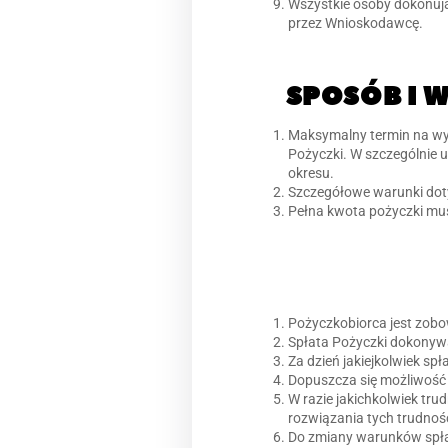
Wszystkie osoby dokonuj
przez Wnioskodawcę.
SPOSÓB I 
Maksymalny termin na wy
Pożyczki. W szczególnie
okresu.
Szczegółowe warunki doty
Pełna kwota pożyczki mu
Pożyczkobiorca jest zob
Spłata Pożyczki dokonyw
Za dzień jakiejkolwiek sp
Dopuszcza się możliwość 
W razie jakichkolwiek tr
rozwiązania tych trudnośc
Do zmiany warunków spła