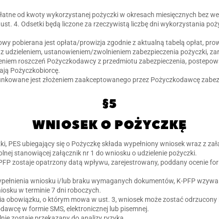
 płatne od kwoty wykorzystanej pożyczki w okresach miesięcznych bez w
st. 4. Odsetki będą liczone za rzeczywistą liczbę dni wykorzystania pożyc
 pobierana jest opłata/prowizja zgodnie z aktualną tabelą opłat, prowi
 z udzieleniem, ustanowieniem/zwolnieniem zabezpieczenia pożyczki, 
jeniem roszczeń Pożyczkodawcy z przedmiotu zabezpieczenia, postepo
ją Pożyczkobiorcę.
runkowane jest złożeniem zaakceptowanego przez Pożyczkodawcę zabezp
§5
WNIOSEK O POŻYCZKĘ
ki, PES ubiegający się o Pożyczkę składa wypełniony wniosek wraz z za
olnej stanowiącej załącznik nr 1 do wniosku o udzielenie pożyczki.
PFP zostaje opatrzony datą wpływu, zarejestrowany, poddany ocenie fo
ypełnienia wniosku i/lub braku wymaganych dokumentów, K-PFP wzyw
osku w terminie 7 dni roboczych.
a obowiązku, o którym mowa w ust. 3, wniosek może zostać odrzucony 
wcę w formie SMS, elektronicznej lub pisemnej.
ie zostaje przekazany do analizy ryzyka.