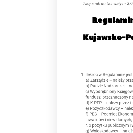
Załącznik do Uchwały nr 3
Regulamin
Kujawsko-Po
Ilekroć w Regulaminie jes
a) Zarządzie – należy pr
b) Radzie Nadzorczej – n
c) Wyodrębniony Księgow
fundusz, przeznaczony na
d) K-PFP – należy przez 
e) Pożyczkodawcy – nale
f) PES – Podmiot Ekonomii 
inwalidów i niewidomych,
r. o pożytku publicznym i 
g) Wnioskodawcy – należy