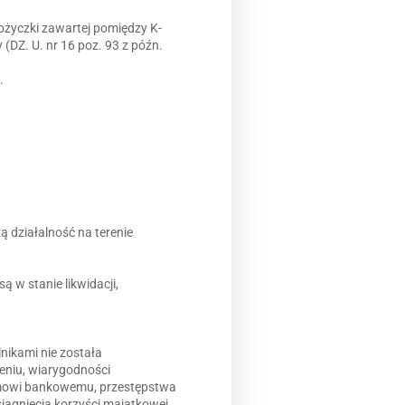
ożyczki zawartej pomiędzy K-
(DZ. U. nr 16 poz. 93 z późn.
.
ą działalność na terenie
ą w stanie likwidacji,
nikami nie została
eniu, wiarygodności
emowi bankowemu, przestępstwa
iągnięcia korzyści majątkowej,