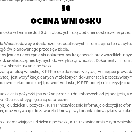
§6
OCENA WNIOSKU
niosku w terminie do 30 dni roboczych licząc od dnia dostarczenia prz
.
o Wnioskodawcy o dostarczenie dodatkowych informacji na temat sytuac
gółów planowanego przedsięwzięcia.
y jest do udostępniania dokumentów księgowych oraz wszelkich innyc
działalnością, niezbędnych do weryfikacji wniosku. Dokumenty i infor
e w okresie trwania pożyczki.
aną analizą wniosku, K-PFP może dokonać wizytacji w miejscu prowadz
tacji jest weryfikacja danych w złożonych dokumentach z rzeczywisty
ansowo – ekonomicznej i prawnej wniosku, K-PFP podejmuje decyzję o udz
dzielenia pożyczki jest ważna przez 30 dni roboczych od jej podjęcia, a
a. Oba rozstrzygnięcia są ostateczne.
ji o udzieleniu pożyczki, K-PFP niezwłocznie informuje o decyzji telefoni
cę oraz wzywa go do zawarcia Umowy i wykonania obowiązków w zakre
yzji odmawiającej udzielenia pożyczki, K-PFP zawiadamia o tym Wniosko
j.