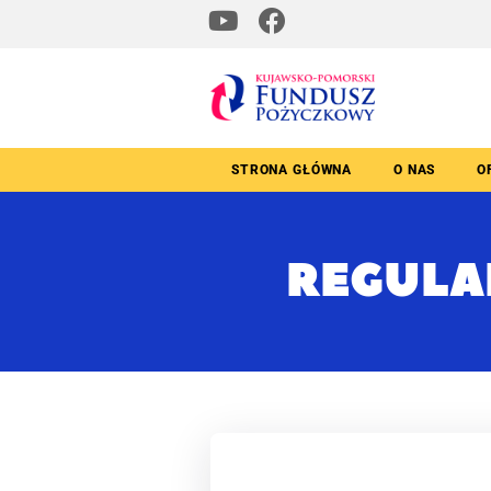
STRONA GŁÓWNA
O NAS
O
REGULA