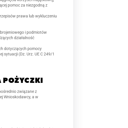
ającej pomoc za niezgodną z
przepisów prawa lub wykluczeniu
 zbrojeniowego i podmiotów
dzących działalność
nych dotyczących pomocy
j sytuacji (Dz. Urz. UE C 249/1
 POŻYCZKI
pośrednio związane z
wej Wnioskodawcy, a w