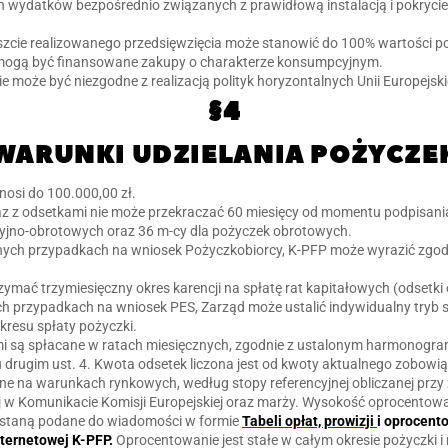
ch wydatków bezpośrednio związanych z prawidłową instalacją i pokrycie
oszcie realizowanego przedsięwzięcia może stanowić do 100% wartości
 mogą być finansowane zakupy o charakterze konsumpcyjnym.
e może być niezgodne z realizacją polityk horyzontalnych Unii Europejski
§4
WARUNKI UDZIELANIA POŻYCZE
osi do 100.000,00 zł.
az z odsetkami nie może przekraczać 60 miesięcy od momentu podpisan
cyjno-obrotowych oraz 36 m-cy dla pożyczek obrotowych.
nych przypadkach na wniosek Pożyczkobiorcy, K-PFP może wyrazić zgod
ymać trzymiesięczny okres karencji na spłatę rat kapitałowych (odsetki
h przypadkach na wniosek PES, Zarząd może ustalić indywidualny tryb sp
okresu spłaty pożyczki.
mi są spłacane w ratach miesięcznych, zgodnie z ustalonym harmonogra
u drugim ust. 4. Kwota odsetek liczona jest od kwoty aktualnego zobowi
e na warunkach rynkowych, według stopy referencyjnej obliczanej prz
 w Komunikacie Komisji Europejskiej oraz marży. Wysokość oprocentowa
zostaną podane do wiadomości w formie
Tabeli opłat, prowizji
i oprocent
internetowej K-PFP.
Oprocentowanie jest stałe w całym okresie pożyczki i n