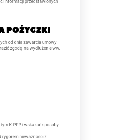
i informacji przedstawionych
A POŻYCZKI
owych od dnia zawarcia umowy
razić zgodę na wydłużenie ww.
o tym K-PFP i wskazać sposoby
d rygorem nieważności z