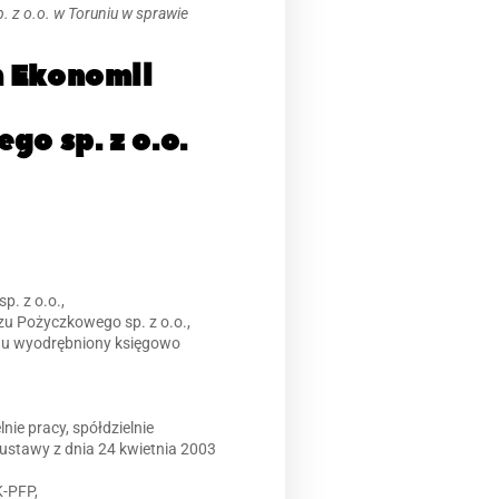
z o.o. w Toruniu w sprawie
m Ekonomii
o sp. z o.o.
. z o.o.,
u Pożyczkowego sp. z o.o.,
du wyodrębniony księgowo
nie pracy, spółdzielnie
ustawy z dnia 24 kwietnia 2003
K-PFP,