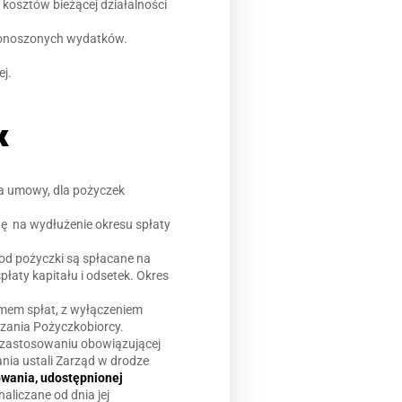
 kosztów bieżącej działalności
 ponoszonych wydatków.
ej.
K
ia umowy, dla pożyczek
ę na wydłużenie okresu spłaty
 od pożyczki są spłacane na
łaty kapitału i odsetek. Okres
mem spłat, z wyłączeniem
ązania Pożyczkobiorcy.
y zastosowaniu obowiązującej
nia ustali Zarząd w drodze
owania, udostępnionej
aliczane od dnia jej