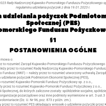
/2023 Rady Nadzorczej Kujawsko-Pomorskiego Funduszu Pożyczkowego sp. 
regulaminu udzielania pożyczek z dnia 19.01.2023 r.
 udzielania pożyczek Podmioto
Społecznej (PES)
morskiego Funduszu Pożyczkoweg
§1
POSTANOWIENIA OGÓLNE
t mowa o:
zez to rozumieć Zarząd Kujawsko-Pomorskiego Funduszu Pożyczkowego sp
ależy przez to rozumieć Radę Nadzorczą Kujawsko-Pomorskiego Fundusz
o Fundusz (WKF) – należy przez to rozumieć utworzony uchwałą Zarzą
 udzielanie pożyczek Podmiotom Ekonomii Społecznej (PES),
to rozumieć Kujawsko-Pomorski Fundusz Pożyczkowy sp. z o.o.,
ży przez to rozumieć Kujawsko-Pomorski Fundusz Pożyczkowy z o.o.,
Społecznej, do których zaliczone zostały: spółdzielnie socjalne, spółdziel
 organizacje pozarządowe oraz inne podmioty wymienione w art. 3 ust.3 
wolontariacie (Dz. U. Nr 96, poz. 873 z późn. zm.).
 przez to rozumieć PES składający wniosek o udzielenie pożyczki przez 