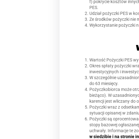
f) pokrycie kosztów inny
PES.
Udział pożyczki PES w k
Ze środków pożyczki nie
Wykorzystanie pożyczki ni
Wartość Pożyczki PES wyn
Okres spłaty pożyczki wr
inwestycyjnych i inwesty
W szczególnie uzasadnio
do 63 miesięcy.
Pożyczkobiorca może otrz
bieżąco). W uzasadnionyc
karencji jest wliczany do 
Pożyczki wraz z odsetka
sytuacji opisanej w zdani
Pożyczki są oprocentowan
stopy bazowej ogłaszanej
uchwały. Informacje te 
w siedzibie i na stronie 