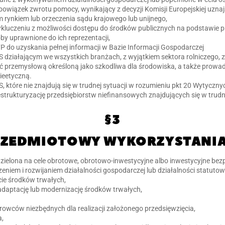
obowiązek zwrotu pomocy, wynikający z decyzji Komisji Europejskiej uzn
rynkiem lub orzeczenia sądu krajowego lub unijnego,
wykluczeniu z możliwości dostępu do środków publicznych na podstawie 
by uprawnione do ich reprezentacji,
P do uzyskania pełnej informacji w Bazie Informacji Gospodarczej
S działającym we wszystkich branżach, z wyjątkiem sektora rolniczego,
 przemysłową określoną jako szkodliwa dla środowiska, a także prowa
ieetyczną.
, które nie znajdują się w trudnej sytuacji w rozumieniu pkt 20 Wytycz
strukturyzację przedsiębiorstw niefinansowych znajdujących się w trudne
§3
RZEDMIOTOWY WYKORZYSTANIA
ielona na cele obrotowe, obrotowo-inwestycyjne albo inwestycyjne bez
iem i rozwijaniem działalności gospodarczej lub działalności statuto
cie środków trwałych,
daptację lub modernizację środków trwałych,
rowców niezbędnych dla realizacji założonego przedsięwzięcia,
a,