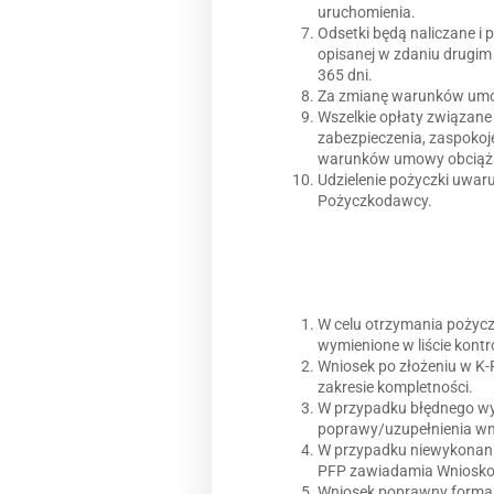
uruchomienia.
Odsetki będą naliczane i
opisanej w zdaniu drugim u
365 dni.
Za zmianę warunków umowy
Wszelkie opłaty związane
zabezpieczenia, zaspoko
warunków umowy obciąża
Udzielenie pożyczki uwa
Pożyczkodawcy.
W celu otrzymania pożycz
wymienione w liście kontr
Wniosek po złożeniu w K-
zakresie kompletności.
W przypadku błędnego w
poprawy/uzupełnienia wni
W przypadku niewykonani
PFP zawiadamia Wnioskoda
Wniosek poprawny formaln