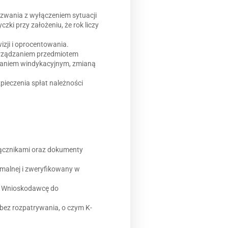
ezwania z wyłączeniem sytuacji
zki przy założeniu, że rok liczy
zji i oprocentowania.
zarządzaniem przedmiotem
waniem windykacyjnym, zmianą
ieczenia spłat należności
łącznikami oraz dokumenty
rmalnej i zweryfikowany w
a Wnioskodawcę do
bez rozpatrywania, o czym K-