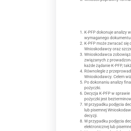
K-PFP dokonuje analizy w
wymaganego dokumentu
K-PFP może zwracać się d
Wnioskodawcy oraz szcze
Wnioskodawca zobowiązan
związanych z prowadzoną 
każde żądanie K-PFP, takż
Równolegle z przeprowadz
Wnioskodawcy. Celem wizy
Po dokonaniu analizy fin
pożyczki.
Decyzja K-PFP w sprawie u
pożyczki jest bezterminow
W przypadku podjęcia decyz
lub pisemnej Wnioskodaw
decyzji.
W przypadku podjęcia dec
elektronicznej lub pisemne