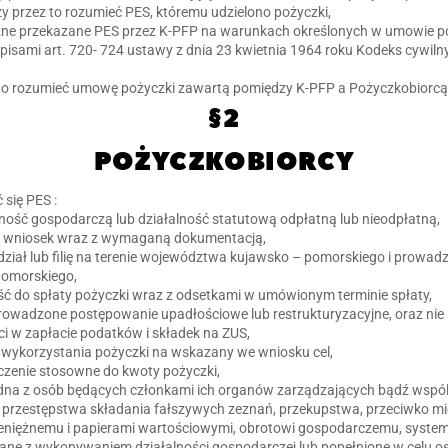
y przez to rozumieć PES, któremu udzielono pożyczki,
iężne przekazane PES przez K-PFP na warunkach określonych w umowie p
pisami art. 720- 724 ustawy z dnia 23 kwietnia 1964 roku Kodeks cywilny 
 to rozumieć umowę pożyczki zawartą pomiędzy K-PFP a Pożyczkobiorcą
§2
POŻYCZKOBIORCY
się PES :
lność gospodarczą lub działalność statutową odpłatną lub nieodpłatną,
ni wniosek wraz z wymaganą dokumentacją,
ddział lub filię na terenie województwa kujawsko – pomorskiego i prowadz
omorskiego,
ość do spłaty pożyczki wraz z odsetkami w umówionym terminie spłaty,
 prowadzone postępowanie upadłościowe lub restrukturyzacyjne, oraz nie s
ści w zapłacie podatków i składek na ZUS,
o wykorzystania pożyczki na wskazany we wniosku cel,
czenie stosowne do kwoty pożyczki,
adna z osób będących członkami ich organów zarządzających bądź wspól
przestępstwa składania fałszywych zeznań, przekupstwa, przeciwko mi
eniężnemu i papierami wartościowymi, obrotowi gospodarczemu, syst
ane z wykonywaniem działalności gospodarczej lub popełnione w celu os