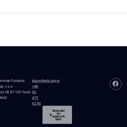
morski Fundusz
biuro@kpfp.org.pl
p. z o.o.
+48
cza 38, 87-100 Toruń
56
8642
475
62 90
Kontakt
do
naszych
biur