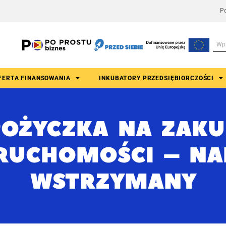
Po
FERTA FINANSOWANIA
INKUBATORY PRZEDSIĘBIORCZOŚCI
POŻYCZKA NA ZAKU
RUCHOMOŚCI – N
WSTRZYMANY