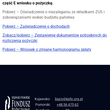
część E wniosku o pożyczkę.
Pobierz – Oświadczenie o niezaleganiu ze składkami ZUS i
zobowiązaniami wobec budżetu państwa
Pobierz – Zaświadczenie o dochodach
Zobacz/pobierz – Zestawienie dokumentów potrzebnych do
rozliczenia pożyczki
Pobierz – Wniosek o zmianę harmonogramu spłaty
Kujawsko-
biuro@kpfp.org.pl
Pomorski
+48 56 475 62