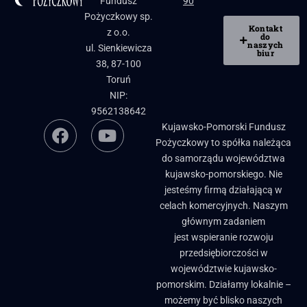
Fundusz
90
Pożyczkowy sp.
Kontakt
z o.o.
do
naszych
ul. Sienkiewicza
biur
38, 87-100
Toruń
NIP:
9562138642
Kujawsko-Pomorski Fundusz
Pożyczkowy to spółka należąca
do samorządu województwa
kujawsko-pomorskiego. Nie
jesteśmy firmą działającą w
celach komercyjnych. Naszym
głównym zadaniem
jest wspieranie rozwoju
przedsiębiorczości w
województwie kujawsko-
pomorskim. Działamy lokalnie –
możemy być blisko naszych