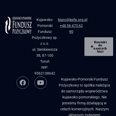
Kujawsko-
biuro@kpfp.org.pl
Pomorski
+48 56 475 62
Fundusz
90
Pożyczkowy sp.
Kontakt
z o.o.
do
naszych
ul. Sienkiewicza
biur
38, 87-100
Toruń
NIP:
9562138642
Kujawsko-Pomorski Fundusz
Pożyczkowy to spółka należąca
do samorządu województwa
kujawsko-pomorskiego. Nie
jesteśmy firmą działającą w
celach komercyjnych. Naszym
głównym zadaniem