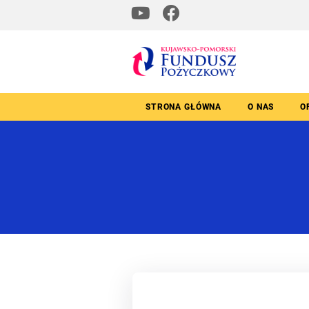
STRONA GŁÓWNA
O NAS
O